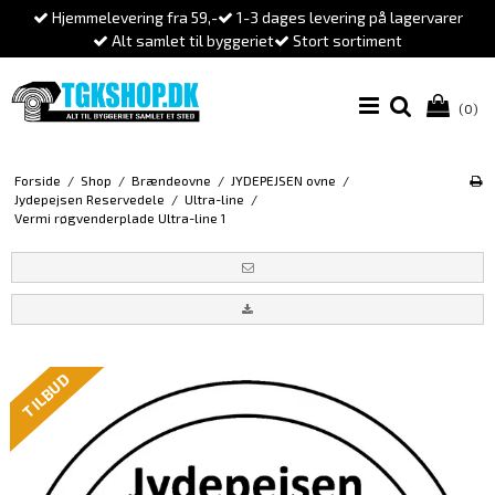
Hjemmelevering fra 59,-
1-3 dages levering på lagervarer
Alt samlet til byggeriet
Stort sortiment
(0)
Forside
/
Shop
/
Brændeovne
/
JYDEPEJSEN ovne
/
Jydepejsen Reservedele
/
Ultra-line
/
Vermi røgvenderplade Ultra-line 1
TILBUD