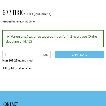
677 DKK
753 DKK
(inkl. moms)
Model/Varenr.:
44120040
Varen er på lager og leveres indenfor 1-2 hverdage (Ordre
deadline er kl. 12)
stk
LÆG I KURV
Tilføj til ønskeliste
KONTAKT