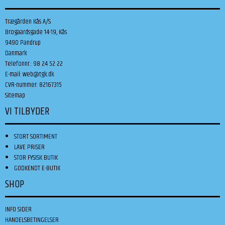
Trægården Kås A/S
Brogaardsgade 14-19, Kås
9490 Pandrup
Danmark
Telefonnr.
:
98 24 52 22
E-mail
:
web@tgk.dk
CVR-nummer
:
82167315
Sitemap
VI TILBYDER
STORT SORTIMENT
LAVE PRISER
STOR FYSISK BUTIK
GODKENDT E-BUTIK
SHOP
INFO SIDER
HANDELSBETINGELSER