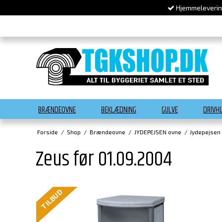
Hjemmelevering
BRÆNDEOVNE
BEKLÆDNING
GULVE
DRIVH
Forside
/
Shop
/
Brændeovne
/
JYDEPEJSEN ovne
/
Jydepejsen
Zeus før 01.09.2004
TILBUD