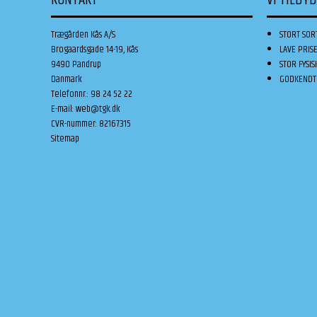
KONTAKT
VI TILBY
Trægården Kås A/S
STORT SOR
Brogaardsgade 14-19, Kås
LAVE PRIS
9490 Pandrup
STOR FYSIS
Danmark
GODKENDT 
Telefonnr.
:
98 24 52 22
E-mail
:
web@tgk.dk
CVR-nummer
:
82167315
Sitemap