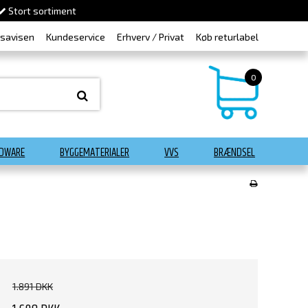
Stort sortiment
dsavisen
Kundeservice
Erhverv / Privat
Køb returlabel
0
DWARE
BYGGEMATERIALER
VVS
BRÆNDSEL
1.891 DKK