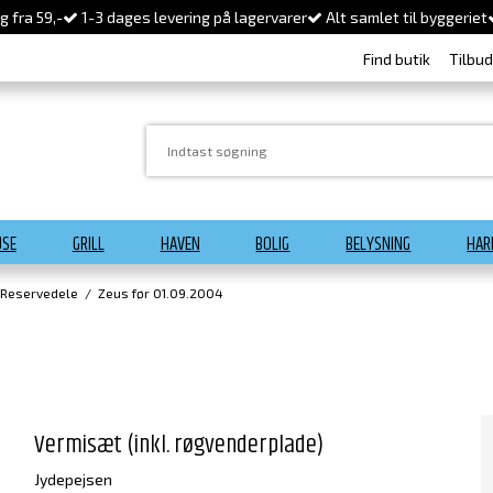
 fra 59,-
1-3 dages levering på lagervarer
Alt samlet til byggeriet
Find butik
Tilbu
USE
GRILL
HAVEN
BOLIG
BELYSNING
HAR
 Reservedele
/
Zeus før 01.09.2004
Vermisæt (inkl. røgvenderplade)
Jydepejsen