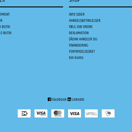
DER
SHOP
TIMENT
INFO SIDER
ER
HANDELSBETINGELSER
K BUTIK
FØLG DIN ORDRE
E-BUTIK
REKLAMATION
SÅDAN HANDLER DU
FINANSIERING
FORTRYDELSESRET
Din konto
Facebook
Linkedin