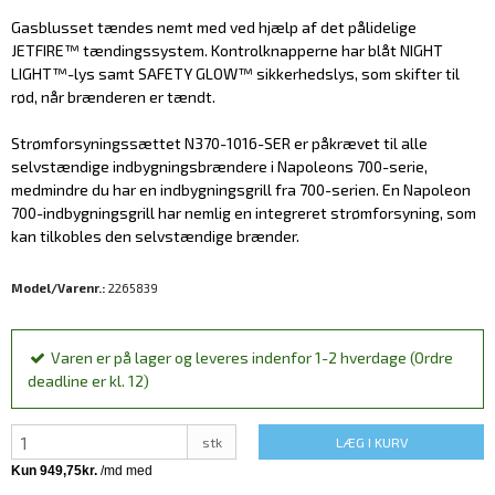
Gasblusset tændes nemt med ved hjælp af det pålidelige
JETFIRE™ tændingssystem. Kontrolknapperne har blåt NIGHT
LIGHT™-lys samt SAFETY GLOW™ sikkerhedslys, som skifter til
rød, når brænderen er tændt.
Strømforsyningssættet N370-1016-SER er påkrævet til alle
selvstændige indbygningsbrændere i Napoleons 700-serie,
medmindre du har en indbygningsgrill fra 700-serien. En Napoleon
700-indbygningsgrill har nemlig en integreret strømforsyning, som
kan tilkobles den selvstændige brænder.
Model/Varenr.:
2265839
Varen er på lager og leveres indenfor 1-2 hverdage (Ordre
deadline er kl. 12)
stk
LÆG I KURV