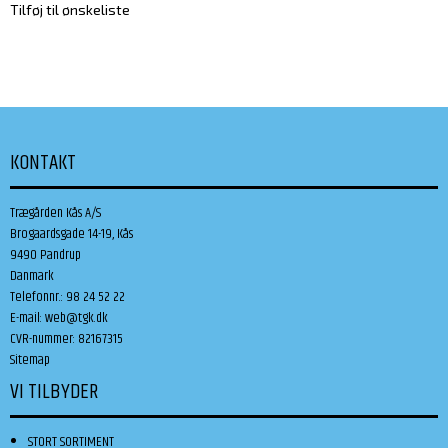
Tilføj til ønskeliste
KONTAKT
Trægården Kås A/S
Brogaardsgade 14-19, Kås
9490 Pandrup
Danmark
Telefonnr.
:
98 24 52 22
E-mail
:
web@tgk.dk
CVR-nummer
:
82167315
Sitemap
VI TILBYDER
STORT SORTIMENT