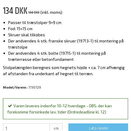
134 DKK
144 DKK
(inkl. moms)
Passer til træstolper 9×9 cm
Fod: 15×15 cm
Skruer skal tilkøbes
Der andvendes 4 stk. franske skruer (19713-1) til montering på
træstolpe
Der andvendes 4 stk. bolte (19715-1) til montering på
træterrasse eller betonfundament
Stolpelængden beregnes som hegnets højde + ca. 7 cm afhængig
af afstanden fra underkant af hegnet til terræn.
Model/Varenr.:
1730729
Varen leveres indenfor 10-12 hverdage - OBS: der kan
forekomme forsinkede lev. tider (Ordredeadline kl. 12)
stk
LÆG I KURV