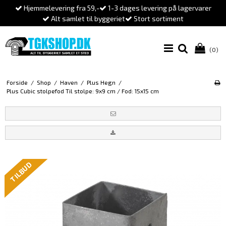
Hjemmelevering fra 59,-
1-3 dages levering på lagervarer
Alt samlet til byggeriet
Stort sortiment
(0)
Forside
/
Shop
/
Haven
/
Plus Hegn
/
Plus Cubic stolpefod Til stolpe: 9x9 cm / Fod: 15x15 cm
TILBUD