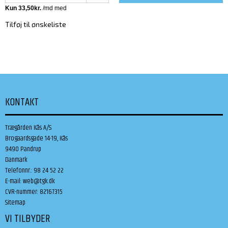
Tilføj til ønskeliste
KONTAKT
Trægården Kås A/S
Brogaardsgade 14-19, Kås
9490 Pandrup
Danmark
Telefonnr.
:
98 24 52 22
E-mail
:
web@tgk.dk
CVR-nummer
:
82167315
Sitemap
VI TILBYDER