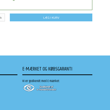
tk
LÆG I KURV
E-MÆRKET OG KØBSGARANTI
Vi er godkendt med E-mærket: