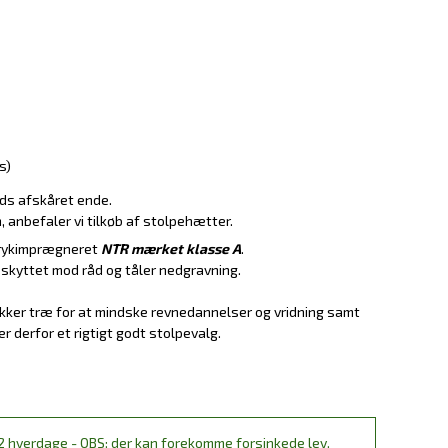
s)
ids afskåret ende.
, anbefaler vi tilkøb af stolpehætter.
 trykimprægneret
NTR mærket klasse A
.
beskyttet mod råd og tåler nedgravning.
kker træ for at mindske revnedannelser og vridning samt
er derfor et rigtigt godt stolpevalg.
2 hverdage - OBS: der kan forekomme forsinkede lev.