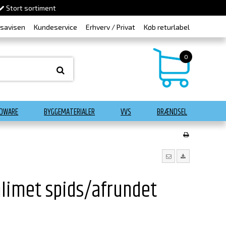
Stort sortiment
dsavisen
Kundeservice
Erhverv / Privat
Køb returlabel
0
DWARE
BYGGEMATERIALER
VVS
BRÆNDSEL
mlimet spids/afrundet