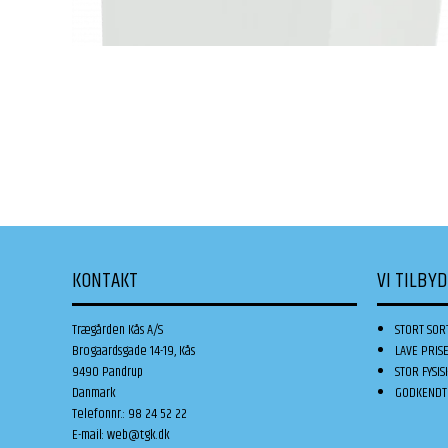
KONTAKT
VI TILBY
Trægården Kås A/S
STORT SOR
Brogaardsgade 14-19, Kås
LAVE PRIS
9490 Pandrup
STOR FYSIS
Danmark
GODKENDT 
Telefonnr.
:
98 24 52 22
E-mail
:
web@tgk.dk