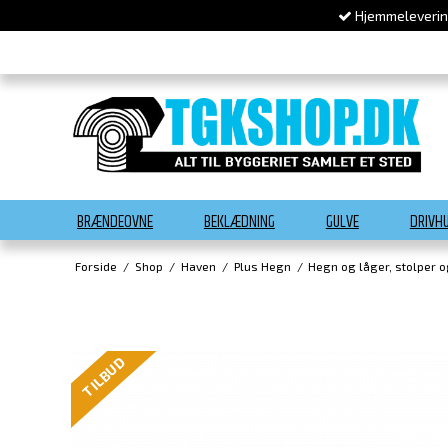
Hjemmelevering
BRÆNDEOVNE
BEKLÆDNING
GULVE
DRIVH
Forside
/
Shop
/
Haven
/
Plus Hegn
/
Hegn og låger, stolper 
TILBUD