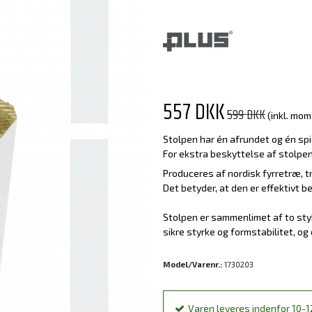
557 DKK
599 DKK
(inkl. mom
Stolpen har én afrundet og én sp
For ekstra beskyttelse af stolpen
Produceres af nordisk fyrretræ,
Det betyder, at den er effektivt 
Stolpen er sammenlimet af to sty
sikre styrke og formstabilitet, og 
Model/Varenr.:
1730203
Varen leveres indenfor 10-1