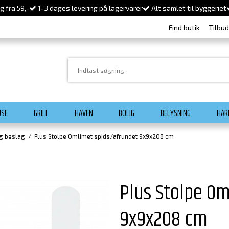
 fra 59,-
1-3 dages levering på lagervarer
Alt samlet til byggeriet
Find butik
Tilbu
USE
GRILL
HAVEN
BOLIG
BELYSNING
HAR
og beslag
/
Plus Stolpe Omlimet spids/afrundet 9x9x208 cm
Plus Stolpe O
9x9x208 cm