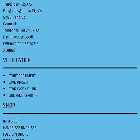
Trægården Kås A/S
Brogaardsgade 14-19, Kås
9490 Pandrup
Danmark
Telefonnr.
:
98 24 52 22
E-mail
:
web@tgk.dk
CVR-nummer
:
82167315
Sitemap
VI TILBYDER
STORT SORTIMENT
LAVE PRISER
STOR FYSISK BUTIK
GODKENDT E-BUTIK
SHOP
INFO SIDER
HANDELSBETINGELSER
FØLG DIN ORDRE