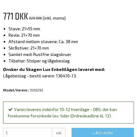
771 DKK
829 DKK
(inkl. moms)
Stave: 21×55 mm
Revle: 21×70 mm
Afstand mellem stavene: Ca. 38 mm
Skråstiver: 21×70 mm
Samlet med: Rustfrie slagskruer
Tilbehør: Stolper og lågebeslag
Ønsker du Skagen Lux Enkeltlågen leveret med:
Lågebeslag - bestil varenr. 136410-13.
Model/Varenr.:
1506292
Varen leveres indenfor 10-12 hverdage - OBS: der kan
forekomme forsinkede lev. tider (Ordredeadline kl. 12)
stk
LÆG I KURV