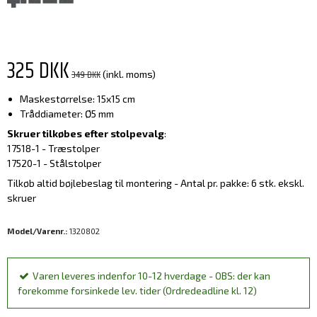
325 DKK
349 DKK
(inkl. moms)
Maskestørrelse: 15x15 cm
Tråddiameter: Ø5 mm
Skruer tilkøbes efter stolpevalg
:
17518-1 - Træstolper
17520-1 - Stålstolper
Tilkøb altid bøjlebeslag til montering - Antal pr. pakke: 6 stk. ekskl.
skruer
Model/Varenr.:
1320802
Varen leveres indenfor 10-12 hverdage - OBS: der kan
forekomme forsinkede lev. tider (Ordredeadline kl. 12)