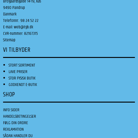
Brogaardsgade 14-19, Kås
9490 Pandrup
Danmark
Telefonnr.
:
98 24 52 22
E-mail
:
web@tgk.dk
CVR-nummer
:
82167315
Sitemap
VI TILBYDER
STORT SORTIMENT
LAVE PRISER
STOR FYSISK BUTIK
GODKENDT E-BUTIK
SHOP
INFO SIDER
HANDELSBETINGELSER
FØLG DIN ORDRE
REKLAMATION
SÅDAN HANDLER DU