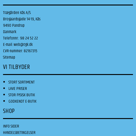
Trægården Kås A/S
Brogaardsgade 14-19, Kås
9490 Pandrup
Danmark
Telefonnr.
:
98 24 52 22
E-mail
:
web@tgk.dk
CVR-nummer
:
82167315
Sitemap
VI TILBYDER
STORT SORTIMENT
LAVE PRISER
STOR FYSISK BUTIK
GODKENDT E-BUTIK
SHOP
INFO SIDER
HANDELSBETINGELSER