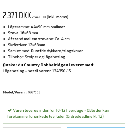
2.371 DKK
2.549 DKK
(inkl. moms)
Lågeramme: 44×90 mm omlimet
Stave: 16×68 mm
Afstand mellem stavene: Ca. 4 cm
Skråstiver: 12×68mm
Samlet med: Rustfrie dykkere/slagskruer
Tilbehør: Stolper og lågebeslag
Ønsker du Country Dobbeltlågen leveret med:
Lågebeslag - bestil varenr. 134350-15.
Model/Varenr.:
1667505
Varen leveres indenfor 10-12 hverdage - OBS: der kan
forekomme forsinkede lev. tider (Ordredeadline kl. 12)