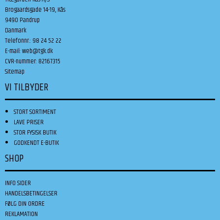
Brogaardsgade 14-19, Kås
9490 Pandrup
Danmark
Telefonnr.
:
98 24 52 22
E-mail
:
web@tgk.dk
CVR-nummer
:
82167315
Sitemap
VI TILBYDER
STORT SORTIMENT
LAVE PRISER
STOR FYSISK BUTIK
GODKENDT E-BUTIK
SHOP
INFO SIDER
HANDELSBETINGELSER
FØLG DIN ORDRE
REKLAMATION