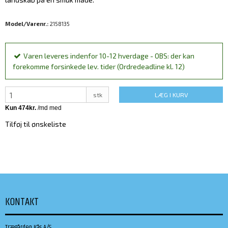
Model/Varenr.:
2158135
Varen leveres indenfor 10-12 hverdage - OBS: der kan
forekomme forsinkede lev. tider (Ordredeadline kl. 12)
stk
LÆG I KURV
Tilføj til ønskeliste
KONTAKT
Trægården Kås A/S