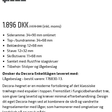
1.896 DKK
2.039 DKK
(inkl. moms)
Sideramme: 34×90 mm omlimet
Top-/bundramme: 34×68 mm
Beklædning: 12×68 mm
Stave: 12×32 mm
Skråstivere: 11×68 mm
Samlet med: Rustfrie slagskruer
Tilbehør: Stolper og lågebeslag
Ønsker du Decora Enkeltlågen leveret med:
Lågebeslag - bestil varenr. 176830-13.
Decora-hegnet er en moderne fortolkning af det klassiske
træhegn med espalier i toppen. Fremstillet i fungicidbehandlet træ,
som giver lang levetid og kræver minimal efterbehandlning. Design
dit eget Decora-hegn ved at kombinere de skrå og vandrette
hegnselementer med låger, som harmonerer med omgivelser og
landskab på en smuk måde.