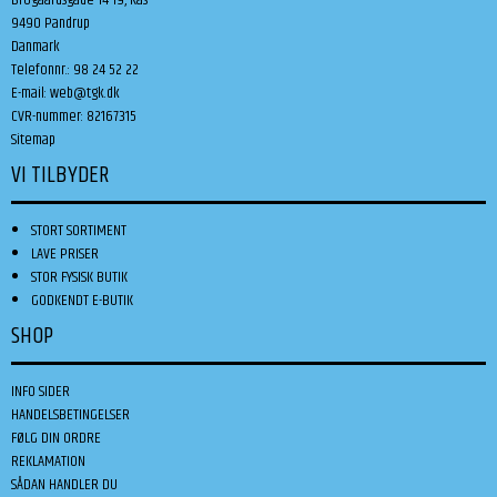
9490 Pandrup
Danmark
Telefonnr.
:
98 24 52 22
E-mail
:
web@tgk.dk
CVR-nummer
:
82167315
Sitemap
VI TILBYDER
STORT SORTIMENT
LAVE PRISER
STOR FYSISK BUTIK
GODKENDT E-BUTIK
SHOP
INFO SIDER
HANDELSBETINGELSER
FØLG DIN ORDRE
REKLAMATION
SÅDAN HANDLER DU