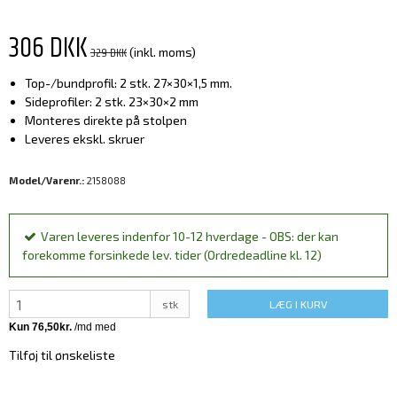
306 DKK
329 DKK
(inkl. moms)
Top-/bundprofil: 2 stk. 27×30×1,5 mm.
Sideprofiler: 2 stk. 23×30×2 mm
Monteres direkte på stolpen
Leveres ekskl. skruer
Model/Varenr.:
2158088
Varen leveres indenfor 10-12 hverdage - OBS: der kan
forekomme forsinkede lev. tider (Ordredeadline kl. 12)
stk
LÆG I KURV
Tilføj til ønskeliste