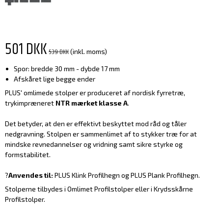
501 DKK
539 DKK
(inkl. moms)
Spor: bredde 30 mm - dybde 17 mm
Afskåret lige begge ender
PLUS' omlimede stolper er produceret af nordisk fyrretræ,
trykimpræneret
NTR mærket klasse A
.
Det betyder, at den er effektivt beskyttet mod råd og tåler
nedgravning. Stolpen er sammenlimet af to stykker træ for at
mindske revnedannelser og vridning samt sikre styrke og
formstabilitet.
?
Anvendes til:
PLUS Klink Profilhegn og PLUS Plank Profilhegn.
Stolperne tilbydes i Omlimet Profilstolper eller i Krydsskårne
Profilstolper.