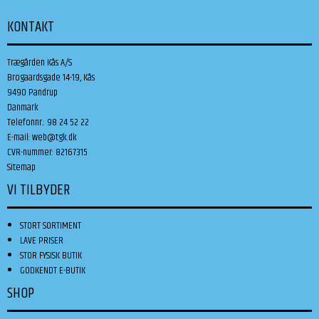
KONTAKT
Trægården Kås A/S
Brogaardsgade 14-19, Kås
9490 Pandrup
Danmark
Telefonnr.
:
98 24 52 22
E-mail
:
web@tgk.dk
CVR-nummer
:
82167315
Sitemap
VI TILBYDER
STORT SORTIMENT
LAVE PRISER
STOR FYSISK BUTIK
GODKENDT E-BUTIK
SHOP