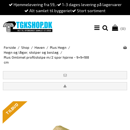
Hjemmelevering fra 59,-
1-3 dages levering på lagervarer
Alt samlet til byggeriet
Stort sortiment
(0)
Forside
/
Shop
/
Haven
/
Plus Hegn
/
Hegn og låger, stolper og beslag
/
Plus Omlimet profilstolpe m/2 spor hjørne - 9×9×188
cm
TILBUD