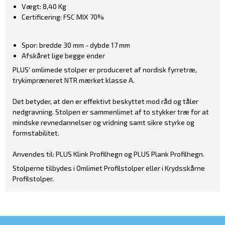
Vægt: 8,40 Kg
Certificering: FSC MIX 70%
Spor: bredde 30 mm - dybde 17 mm
Afskåret lige begge ender
PLUS' omlimede stolper er produceret af nordisk fyrretræ,
trykimpræneret NTR mærket klasse A.
Det betyder, at den er effektivt beskyttet mod råd og tåler
nedgravning. Stolpen er sammenlimet af to stykker træ for at
mindske revnedannelser og vridning samt sikre styrke og
formstabilitet.
​Anvendes til: PLUS Klink Profilhegn og PLUS Plank Profilhegn.
Stolperne tilbydes i Omlimet Profilstolper eller i Krydsskårne
Profilstolper.