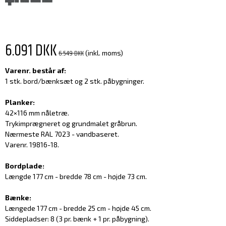
6.091 DKK
6.549 DKK
(inkl. moms)
Varenr. består af:
1 stk. bord/bænksæt og 2 stk. påbygninger.
Planker:
42×116 mm nåletræ.
Trykimprægneret og grundmalet gråbrun.
Nærmeste RAL 7023 - vandbaseret.
Varenr. 19816-18.
Bordplade:
Længde 177 cm - bredde 78 cm - højde 73 cm.
Bænke:
Længede 177 cm - bredde 25 cm - højde 45 cm.
Siddepladser: 8 (3 pr. bænk + 1 pr. påbygning).