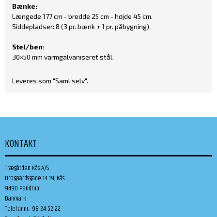
Bænke:
Længede 177 cm - bredde 25 cm - højde 45 cm.
Siddepladser: 8 (3 pr. bænk + 1 pr. påbygning).
Stel/ben:
30×50 mm varmgalvaniseret stål.
Leveres som "Saml selv".
KONTAKT
Trægården Kås A/S
Brogaardsgade 14-19, Kås
9490 Pandrup
Danmark
Telefonnr.
:
98 24 52 22