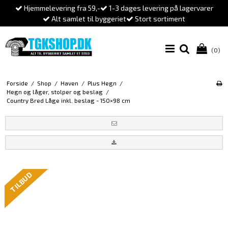
Hjemmelevering fra 59,-
1-3 dages levering på lagervarer
Alt samlet til byggeriet
Stort sortiment
(0)
Forside
/
Shop
/
Haven
/
Plus Hegn
/
Hegn og låger, stolper og beslag
/
Country Bred Låge inkl. beslag - 150×98 cm
TILBUD