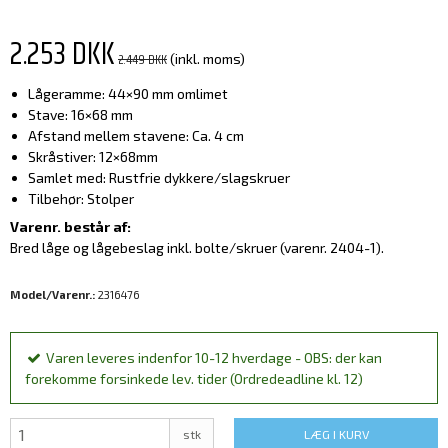
2.253 DKK
2.449 DKK
(inkl. moms)
Lågeramme: 44×90 mm omlimet
Stave: 16×68 mm
Afstand mellem stavene: Ca. 4 cm
Skråstiver: 12×68mm
Samlet med: Rustfrie dykkere/slagskruer
Tilbehør: Stolper
Varenr. består af:
Bred låge og lågebeslag inkl. bolte/skruer (varenr. 2404-1).
Model/Varenr.:
2316476
Varen leveres indenfor 10-12 hverdage - OBS: der kan
forekomme forsinkede lev. tider (Ordredeadline kl. 12)
stk
LÆG I KURV