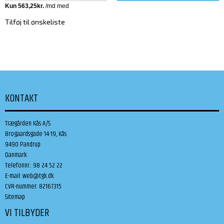
Tilføj til ønskeliste
KONTAKT
Trægården Kås A/S
Brogaardsgade 14-19, Kås
9490 Pandrup
Danmark
Telefonnr.
:
98 24 52 22
E-mail
:
web@tgk.dk
CVR-nummer
:
82167315
Sitemap
VI TILBYDER