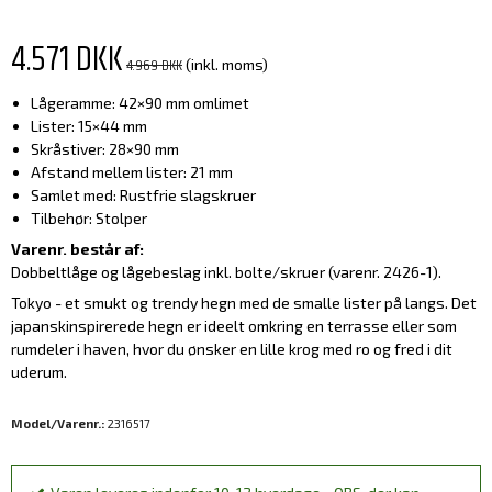
4.571 DKK
4.969 DKK
(inkl. moms)
Lågeramme: 42×90 mm omlimet
Lister: 15×44 mm
Skråstiver: 28×90 mm
Afstand mellem lister: 21 mm
Samlet med: Rustfrie slagskruer
Tilbehør: Stolper
Varenr. består af:
Dobbeltlåge og lågebeslag inkl. bolte/skruer (varenr. 2426-1).
Tokyo - et smukt og trendy hegn med de smalle lister på langs. Det
japanskinspirerede hegn er ideelt omkring en terrasse eller som
rumdeler i haven, hvor du ønsker en lille krog med ro og fred i dit
uderum.
Model/Varenr.:
2316517