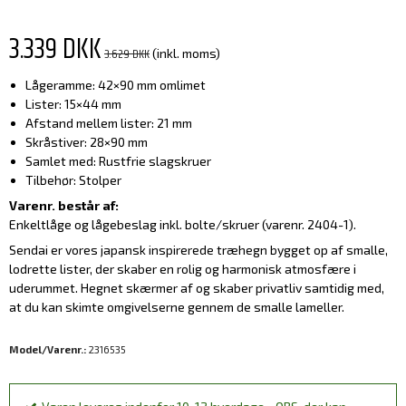
3.339 DKK
3.629 DKK
(inkl. moms)
Lågeramme: 42×90 mm omlimet
Lister: 15×44 mm
Afstand mellem lister: 21 mm
Skråstiver: 28×90 mm
Samlet med: Rustfrie slagskruer
Tilbehør: Stolper
Varenr. består af:
Enkeltlåge og lågebeslag inkl. bolte/skruer (varenr. 2404-1).
Sendai er vores japansk inspirerede træhegn bygget op af smalle,
lodrette lister, der skaber en rolig og harmonisk atmosfære i
uderummet. Hegnet skærmer af og skaber privatliv samtidig med,
at du kan skimte omgivelserne gennem de smalle lameller.
Model/Varenr.:
2316535