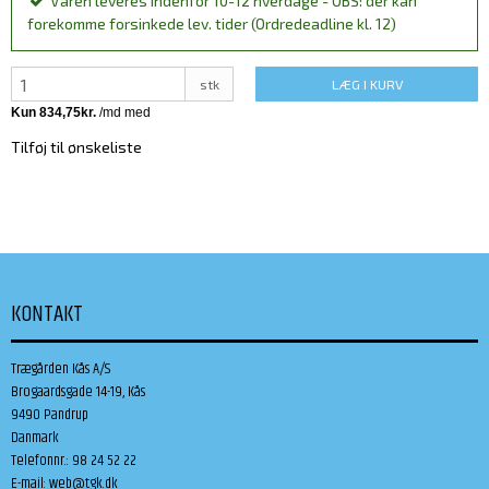
Varen leveres indenfor 10-12 hverdage - OBS: der kan
forekomme forsinkede lev. tider (Ordredeadline kl. 12)
stk
LÆG I KURV
Tilføj til ønskeliste
KONTAKT
Trægården Kås A/S
Brogaardsgade 14-19, Kås
9490 Pandrup
Danmark
Telefonnr.
:
98 24 52 22
E-mail
:
web@tgk.dk