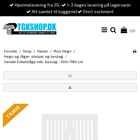
Hjemmelevering fra 59,-
1-3 dages levering på lagervarer
Alt samlet til byggeriet
Stort sortiment
(0)
Forside
/
Shop
/
Haven
/
Plus Hegn
/
Hegn og låger, stolper og beslag
/
Sendai Enkeltlåge inkl. beslag - 100×?180 cm
TILBUD