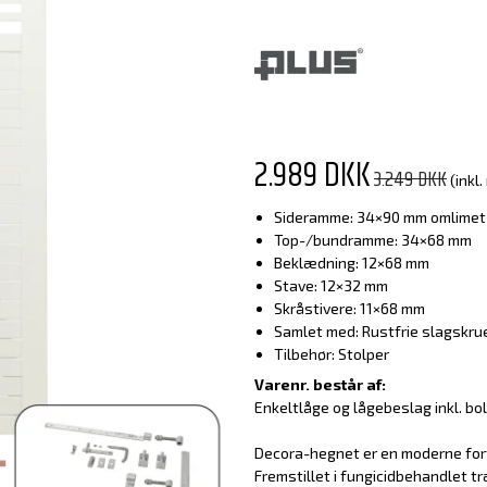
2.989 DKK
3.249 DKK
(inkl
Sideramme: 34×90 mm omlimet
Top-/bundramme: 34×68 mm
Beklædning: 12×68 mm
Stave: 12×32 mm
Skråstivere: 11×68 mm
Samlet med: Rustfrie slagskru
Tilbehør: Stolper
Varenr. består af:
Enkeltlåge og lågebeslag inkl. bol
Decora-hegnet er en moderne fort
Fremstillet i fungicidbehandlet t