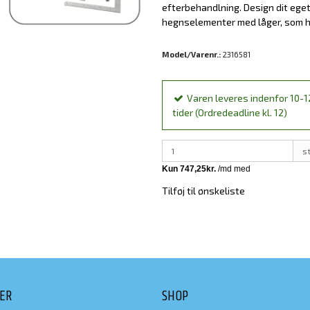
efterbehandlning. Design dit ege
hegnselementer med låger, som 
Model/Varenr.:
2316581
Varen leveres indenfor 10-1
tider (Ordredeadline kl. 12)
s
Tilføj til ønskeliste
DER
SHOP