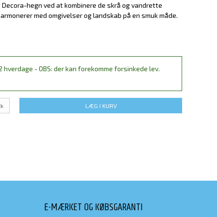
t Decora-hegn ved at kombinere de skrå og vandrette
harmonerer med omgivelser og landskab på en smuk måde.
2 hverdage - OBS: der kan forekomme forsinkede lev.
tk
LÆG I KURV
E-MÆRKET OG KØBSGARANTI