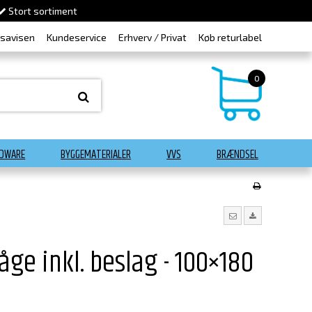
Stort sortiment
dsavisen
Kundeservice
Erhverv / Privat
Køb returlabel
0
DWARE
BYGGEMATERIALER
VVS
BRÆNDSEL
åge inkl. beslag - 100×180