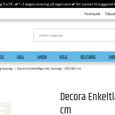
 fra 59,-
1-3 dages levering på lagervarer
Alt samlet til byggeriet
Find butik
Tilbu
USE
GRILL
HAVEN
BOLIG
BELYSNING
HAR
og beslag
/
Decora Enkeltlåge inkl. beslag - 100×180 cm
Decora Enkeltl
cm