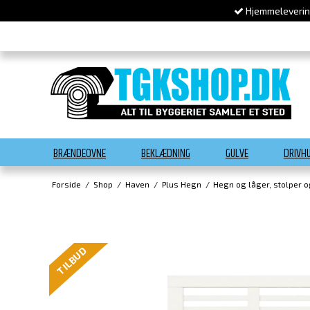
Hjemmelevering
BRÆNDEOVNE
BEKLÆDNING
GULVE
DRIVH
Forside
/
Shop
/
Haven
/
Plus Hegn
/
Hegn og låger, stolper 
TILBUD