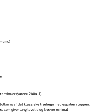
. moms)
er
te/skruer (varenr. 2404-1).
olkning af det klassiske træhegn med espalier i toppen.
ræ, som giver lang levetid og kræver minimal