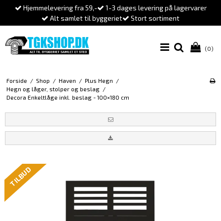
Hjemmelevering fra 59,-
1-3 dages levering på lagervarer
Alt samlet til byggeriet
Stort sortiment
(0)
Forside
/
Shop
/
Haven
/
Plus Hegn
/
Hegn og låger, stolper og beslag
/
Decora Enkeltlåge inkl. beslag - 100×180 cm
TILBUD