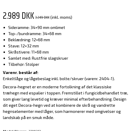
2.989 DKK
3.249 DKK
(inkl. moms)
Sideramme: 34×90 mm omlimet
Top-/bundramme: 34×68 mm
Beklædning: 12×68 mm
Stave: 12×32 mm
Skråstivere: 11×68 mm
Samlet med: Rustfrie slagskruer
Tilbehør: Stolper
Varenr. består af:
Enkeltlåge og lågebeslag inkl. bolte/skruer (varenr. 2404-1).
Decora-hegnet er en moderne fortolkning af det klassiske
træhegn med espalier i toppen. Fremstillet i fungicidbehandlet træ,
som giver lang levetid og kræver minimal efterbehandlning. Design
dit eget Decora-hegn ved at kombinere de skrå og vandrette
hegnselementer med låger, som harmonerer med omgivelser og
landskab på en smuk måde.