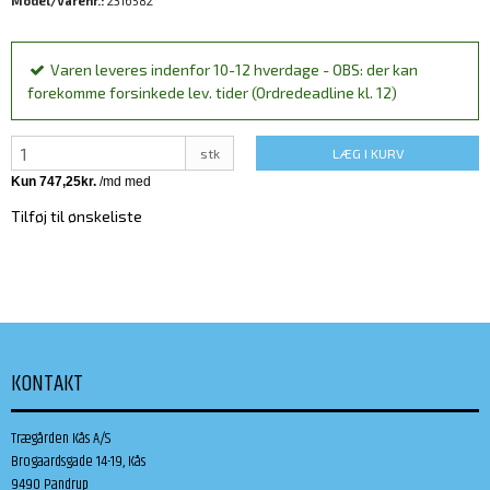
Model/Varenr.:
2316582
Varen leveres indenfor 10-12 hverdage - OBS: der kan
forekomme forsinkede lev. tider (Ordredeadline kl. 12)
stk
LÆG I KURV
Tilføj til ønskeliste
KONTAKT
Trægården Kås A/S
Brogaardsgade 14-19, Kås
9490 Pandrup