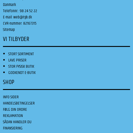
Danmark
Telefonnr.
:
98 24 52 22
E-mail
:
web@tgk.dk
CVR-nummer
:
82167315
Sitemap
VI TILBYDER
STORT SORTIMENT
LAVE PRISER
STOR FYSISK BUTIK
GODKENDT E-BUTIK
SHOP
INFO SIDER
HANDELSBETINGELSER
FØLG DIN ORDRE
REKLAMATION
SÅDAN HANDLER DU
FINANSIERING