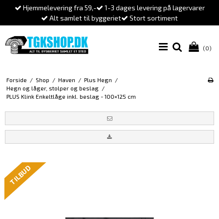
Hjemmelevering fra 59,-
1-3 dages levering på lagervarer
Alt samlet til byggeriet
Stort sortiment
(0)
Forside
/
Shop
/
Haven
/
Plus Hegn
/
Hegn og låger, stolper og beslag
/
PLUS Klink Enkeltlåge inkl. beslag - 100×125 cm
TILBUD