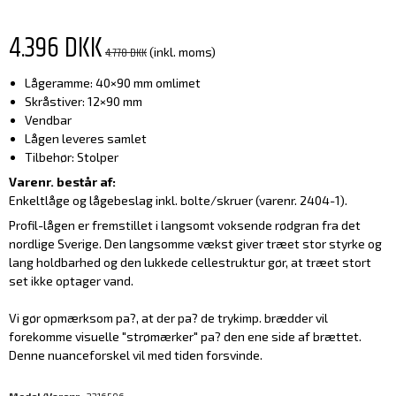
4.396 DKK
4.778 DKK
(inkl. moms)
Lågeramme: 40×90 mm omlimet
Skråstiver: 12×90 mm
Vendbar
Lågen leveres samlet
Tilbehør: Stolper
Varenr. består af:
Enkeltlåge og lågebeslag inkl. bolte/skruer (varenr. 2404-1).
Profil-lågen er fremstillet i langsomt voksende rødgran fra det
nordlige Sverige. Den langsomme vækst giver træet stor styrke og
lang holdbarhed og den lukkede cellestruktur gør, at træet stort
set ikke optager vand.
Vi gør opmærksom pa?, at der pa? de trykimp. brædder vil
forekomme visuelle "strømærker" pa? den ene side af brættet.
Denne nuanceforskel vil med tiden forsvinde.