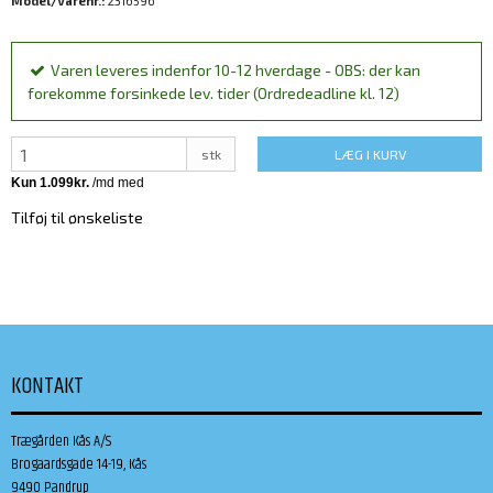
Model/Varenr.:
2316596
Varen leveres indenfor 10-12 hverdage - OBS: der kan
forekomme forsinkede lev. tider (Ordredeadline kl. 12)
stk
LÆG I KURV
Tilføj til ønskeliste
KONTAKT
Trægården Kås A/S
Brogaardsgade 14-19, Kås
9490 Pandrup