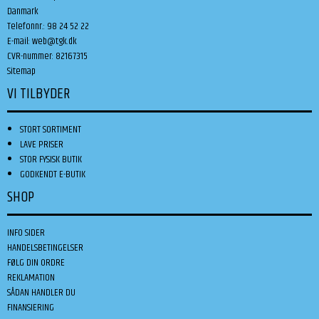
Danmark
Telefonnr.
:
98 24 52 22
E-mail
:
web@tgk.dk
CVR-nummer
:
82167315
Sitemap
VI TILBYDER
STORT SORTIMENT
LAVE PRISER
STOR FYSISK BUTIK
GODKENDT E-BUTIK
SHOP
INFO SIDER
HANDELSBETINGELSER
FØLG DIN ORDRE
REKLAMATION
SÅDAN HANDLER DU
FINANSIERING