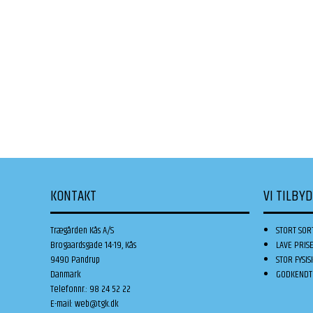
KONTAKT
VI TILBY
Trægården Kås A/S
STORT SOR
Brogaardsgade 14-19, Kås
LAVE PRIS
9490 Pandrup
STOR FYSIS
Danmark
GODKENDT 
Telefonnr.
:
98 24 52 22
E-mail
:
web@tgk.dk