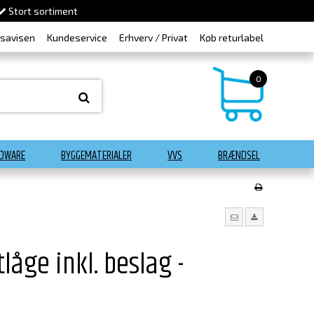
Stort sortiment
dsavisen
Kundeservice
Erhverv / Privat
Køb returlabel
0
DWARE
BYGGEMATERIALER
VVS
BRÆNDSEL
låge inkl. beslag -