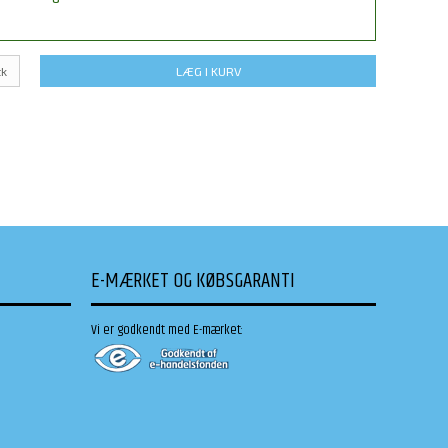
tk
LÆG I KURV
E-MÆRKET OG KØBSGARANTI
Vi er godkendt med E-mærket: