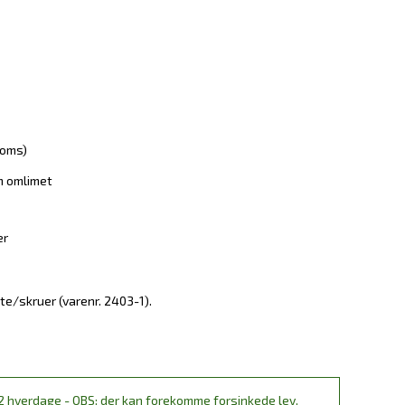
moms)
 omlimet
er
te/skruer (varenr. 2403-1).
2 hverdage - OBS: der kan forekomme forsinkede lev.