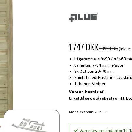
1.747 DKK
1.899 DKK
(inkl. 
Lågeramme: 44×90 / 44×68 mm
Lameller: 7×94 mm m/spor
Skråstiver: 20×70 mm
Samlet med: Rustfrie slagskru
Tilbehør: Stolper
Varenr. består af:
Enkeltlåge og lågebeslag inkl. bol
Model/Varenr.:
2316599
Varen leveres indenfor 10-1