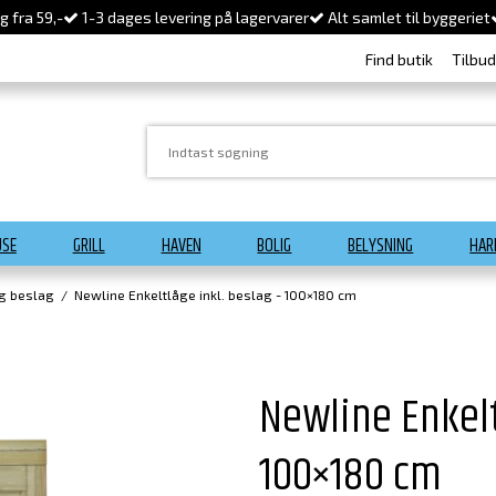
 fra 59,-
1-3 dages levering på lagervarer
Alt samlet til byggeriet
Find butik
Tilbu
USE
GRILL
HAVEN
BOLIG
BELYSNING
HAR
og beslag
/
Newline Enkeltlåge inkl. beslag - 100×180 cm
Newline Enkelt
100×180 cm