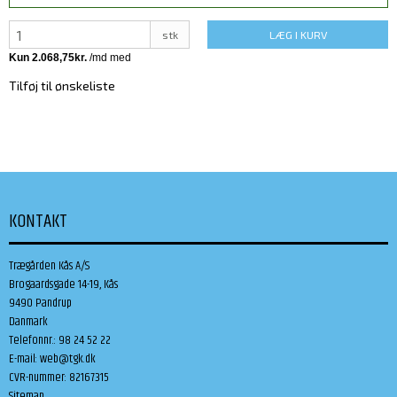
stk
LÆG I KURV
Tilføj til ønskeliste
KONTAKT
Trægården Kås A/S
Brogaardsgade 14-19, Kås
9490 Pandrup
Danmark
Telefonnr.
:
98 24 52 22
E-mail
:
web@tgk.dk
CVR-nummer
:
82167315
Sitemap