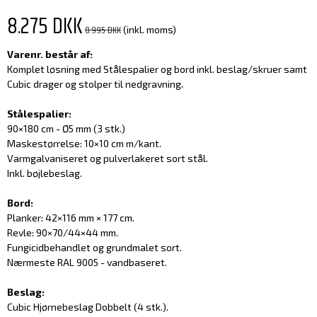
8.275 DKK
8.995 DKK
(inkl. moms)
Varenr. består af:
Komplet løsning med Stålespalier og bord inkl. beslag/skruer samt
Cubic drager og stolper til nedgravning.
Stålespalier:
90×180 cm - Ø5 mm (3 stk.)
Maskestørrelse: 10×10 cm m/kant.
Varmgalvaniseret og pulverlakeret sort stål.
Inkl. bøjlebeslag.
Bord:
Planker: 42×116 mm × 177 cm.
Revle: 90×70/44×44 mm.
Fungicidbehandlet og grundmalet sort.
Nærmeste RAL 9005 - vandbaseret.
Beslag:
Cubic Hjørnebeslag Dobbelt (4 stk.).