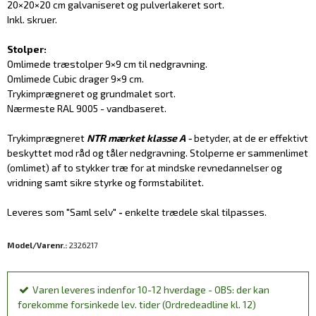
20×20×20 cm galvaniseret og pulverlakeret sort.
Inkl. skruer.
Stolper:
Omlimede træstolper 9×9 cm til nedgravning.
Omlimede Cubic drager 9×9 cm.
Trykimprægneret og grundmalet sort.
Nærmeste RAL 9005 - vandbaseret.
Trykimprægneret
NTR mærket klasse A -
betyder, at de er effektivt
beskyttet mod råd og tåler nedgravning. Stolperne er sammenlimet
(omlimet) af to stykker træ for at mindske revnedannelser og
vridning samt sikre styrke og formstabilitet.
Leveres som "Saml selv"
-
enkelte trædele skal tilpasses.
Model/Varenr.:
2326217
Varen leveres indenfor 10-12 hverdage - OBS: der kan
forekomme forsinkede lev. tider (Ordredeadline kl. 12)