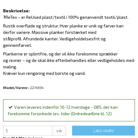
Beskrivelse:
?
ReTex – er ReUsed plast/textil i 100% genanvendt textil/plast.
Rustik overflade og struktur. Hver planke er unik og farver kan
derfor variere. Massive planker forstærket med
stålprofil. Afrundede kanter. Vedligeholdelsesfrit og
gennemfarvet.
Plankerne er splintfrie, og der vil ikke forekomme sprækker
og revner – og de skal ikke efterbehandles eller vedligeholdes med
maling.
Kræver kun rengøring med børste og vand.
Model/Varenr.:
2274934
Varen leveres indenfor 10-12 hverdage - OBS: der kan
forekomme forsinkede lev. tider (Ordredeadline kl. 12)
stk
LÆG I KURV