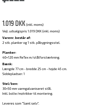
1.019 DKK
(inkl. moms)
Vejl. udsalgspris 1.019 DKK
(inkl. moms)
Varenr. består af:
2 stk. planker og 1 stk. påbygningsstel.
Planker:
40×120 mm ReTex m/stålforstærkning.
Bænk:
Længde 77 cm - bredde 25 cm - højde 45 cm.
Siddepladser: 1
Stel/ben:
30×50 mm varmgalvaniseret stål.
Inkl. bolte/møtrikker til montering.
Leveres som "Saml selv".