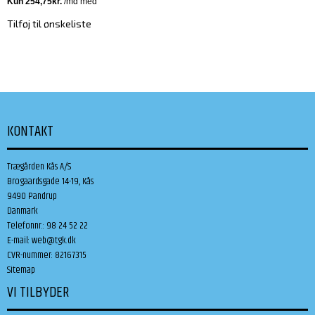
Tilføj til ønskeliste
KONTAKT
Trægården Kås A/S
Brogaardsgade 14-19, Kås
9490 Pandrup
Danmark
Telefonnr.
:
98 24 52 22
E-mail
:
web@tgk.dk
CVR-nummer
:
82167315
Sitemap
VI TILBYDER