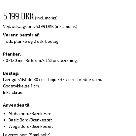
5.199 DKK
(inkl. moms)
Vejl. udsalgspris 5.199 DKK
(inkl. moms)
Varenr. består af:
1 stk. planke og 2 stk. beslag.
Planker:
40×120 mm ReTex m/stålforstærkning.
Beslag
:
Længde/dybde 30 cm - højde 33,7 cm - bredde 4 cm.
Godstykkelse 1 cm.
Inkl. skruer.
Anvendes til
:
Alpha bord/Bænkesæt
Basic Bord/Bænkesæt
Wega Bord/Bænkesæt
Leveres som "Saml selv".