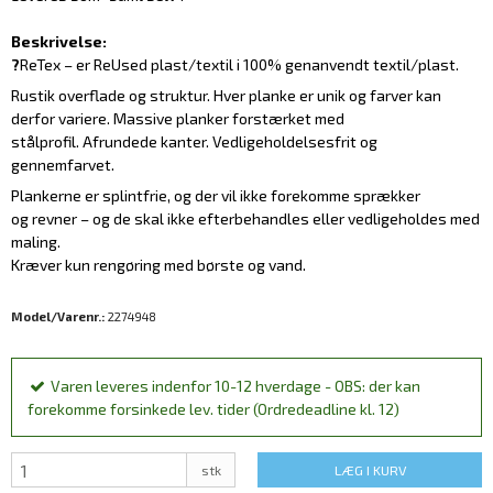
Beskrivelse:
?
ReTex – er ReUsed plast/textil i 100% genanvendt textil/plast.
Rustik overflade og struktur. Hver planke er unik og farver kan
derfor variere. Massive planker forstærket med
stålprofil. Afrundede kanter. Vedligeholdelsesfrit og
gennemfarvet.
Plankerne er splintfrie, og der vil ikke forekomme sprækker
og revner – og de skal ikke efterbehandles eller vedligeholdes med
maling.
Kræver kun rengøring med børste og vand.
Model/Varenr.:
2274948
Varen leveres indenfor 10-12 hverdage - OBS: der kan
forekomme forsinkede lev. tider (Ordredeadline kl. 12)
stk
LÆG I KURV