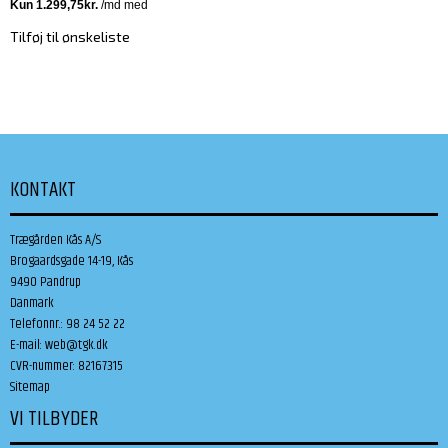
Tilføj til ønskeliste
KONTAKT
Trægården Kås A/S
Brogaardsgade 14-19, Kås
9490 Pandrup
Danmark
Telefonnr.
:
98 24 52 22
E-mail
:
web@tgk.dk
CVR-nummer
:
82167315
Sitemap
VI TILBYDER