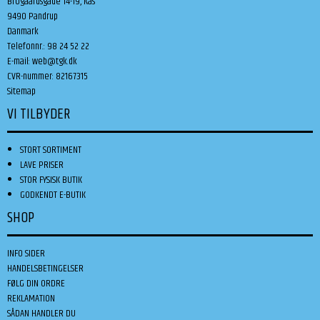
Brogaardsgade 14-19, Kås
9490 Pandrup
Danmark
Telefonnr.
:
98 24 52 22
E-mail
:
web@tgk.dk
CVR-nummer
:
82167315
Sitemap
VI TILBYDER
STORT SORTIMENT
LAVE PRISER
STOR FYSISK BUTIK
GODKENDT E-BUTIK
SHOP
INFO SIDER
HANDELSBETINGELSER
FØLG DIN ORDRE
REKLAMATION
SÅDAN HANDLER DU