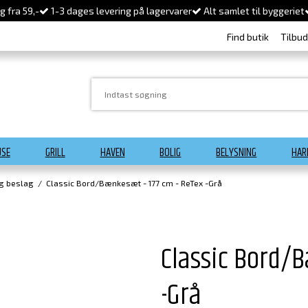
 fra 59,-
1-3 dages levering på lagervarer
Alt samlet til byggeriet
Find butik
Tilbu
USE
GRILL
HAVEN
BOLIG
BELYSNING
HAR
og beslag
/
Classic Bord/Bænkesæt - 177 cm - ReTex -Grå
Classic Bord/B
-Grå