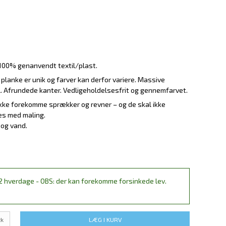
 100% genanvendt textil/plast.
 planke er unik og farver kan derfor variere. Massive
l. Afrundede kanter. Vedligeholdelsesfrit og gennemfarvet.
l ikke forekomme sprækker og revner – og de skal ikke
es med maling.
 og vand.
2 hverdage - OBS: der kan forekomme forsinkede lev.
tk
LÆG I KURV