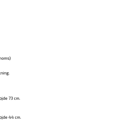
 moms)
ning.
øjde 73 cm.
øjde 44 cm.