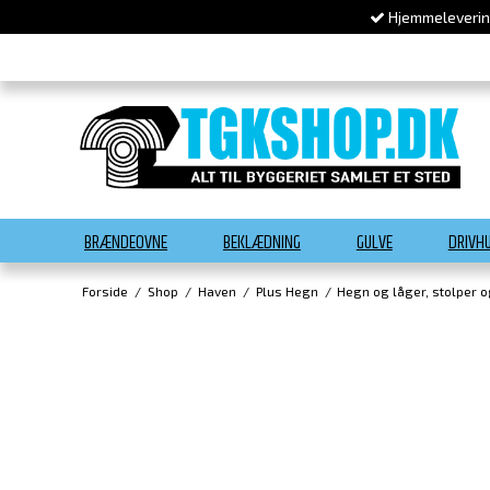
Hjemmelevering
BRÆNDEOVNE
BEKLÆDNING
GULVE
DRIVH
Forside
/
Shop
/
Haven
/
Plus Hegn
/
Hegn og låger, stolper 