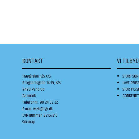
KONTAKT
VI TILBY
Trægården Kås A/S
STORT SOR
Brogaardsgade 14-19, Kås
LAVE PRIS
9490 Pandrup
STOR FYSIS
Danmark
GODKENDT 
Telefonnr.
:
98 24 52 22
E-mail
:
web@tgk.dk
CVR-nummer
:
82167315
Sitemap