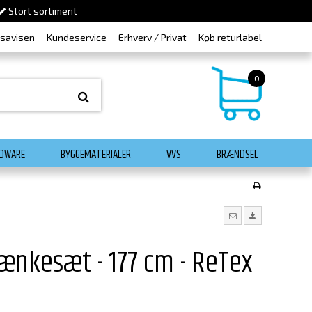
Stort sortiment
dsavisen
Kundeservice
Erhverv / Privat
Køb returlabel
0
DWARE
BYGGEMATERIALER
VVS
BRÆNDSEL
ænkesæt - 177 cm - ReTex