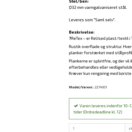
Stel/ben:
Ø32 mm varmgalvaniseret stål.
Leveres som "Saml selv".
Beskrivelse:
?
ReTex – er ReUsed plast/textil i
Rustik overflade og struktur. Hver
planker forstærket med stålprofi
Plankerne er splintfrie, og der vi
efterbehandles eller vedligehold
Kræver kun rengøring med børste
Model/Varenr.:
2274951
Varen leveres indenfor 10-1
tider (Ordredeadline kl. 12)
s