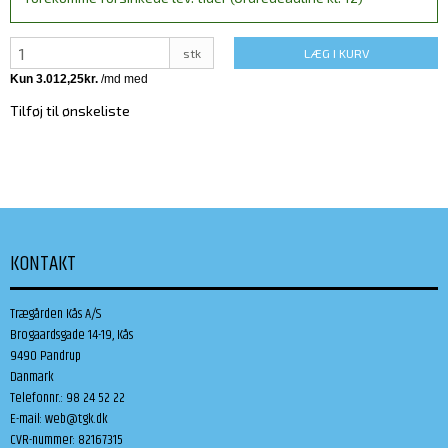
stk
LÆG I KURV
Tilføj til ønskeliste
KONTAKT
Trægården Kås A/S
Brogaardsgade 14-19, Kås
9490 Pandrup
Danmark
Telefonnr.
:
98 24 52 22
E-mail
:
web@tgk.dk
CVR-nummer
:
82167315