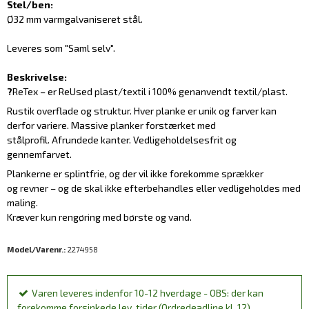
Stel/ben:
Ø32 mm varmgalvaniseret stål.
Leveres som "Saml selv".
Beskrivelse:
?
ReTex – er ReUsed plast/textil i 100% genanvendt textil/plast.
Rustik overflade og struktur. Hver planke er unik og farver kan
derfor variere. Massive planker forstærket med
stålprofil. Afrundede kanter. Vedligeholdelsesfrit og
gennemfarvet.
Plankerne er splintfrie, og der vil ikke forekomme sprækker
og revner – og de skal ikke efterbehandles eller vedligeholdes med
maling.
Kræver kun rengøring med børste og vand.
Model/Varenr.:
2274958
Varen leveres indenfor 10-12 hverdage - OBS: der kan
forekomme forsinkede lev. tider (Ordredeadline kl. 12)