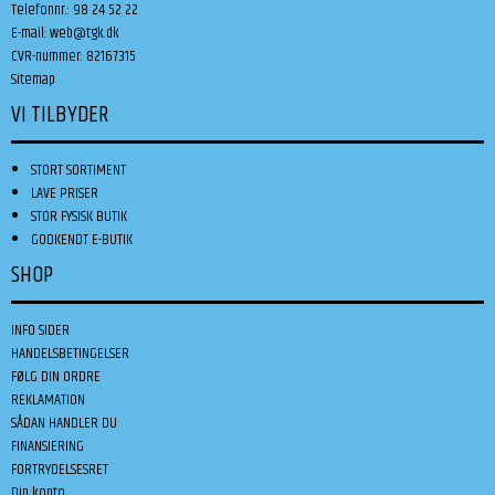
Telefonnr.
:
98 24 52 22
E-mail
:
web@tgk.dk
CVR-nummer
:
82167315
Sitemap
VI TILBYDER
STORT SORTIMENT
LAVE PRISER
STOR FYSISK BUTIK
GODKENDT E-BUTIK
SHOP
INFO SIDER
HANDELSBETINGELSER
FØLG DIN ORDRE
REKLAMATION
SÅDAN HANDLER DU
FINANSIERING
FORTRYDELSESRET
Din konto