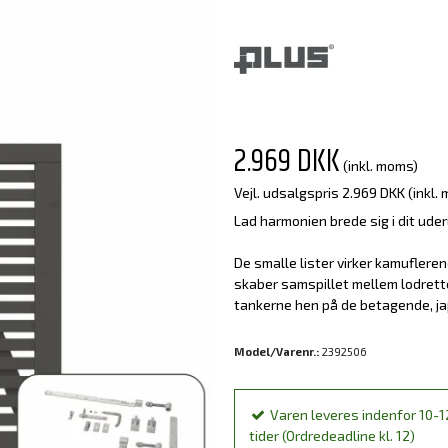
2.969 DKK
(inkl. moms)
Vejl. udsalgspris 2.969 DKK
(inkl.
Lad harmonien brede sig i dit ud
De smalle lister virker kamuflere
skaber samspillet mellem lodrette
tankerne hen på de betagende, j
Model/Varenr.:
2392506
Varen leveres indenfor 10-1
tider (Ordredeadline kl. 12)