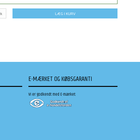
tk
LÆG I KURV
E-MÆRKET OG KØBSGARANTI
Vi er godkendt med E-mærket: