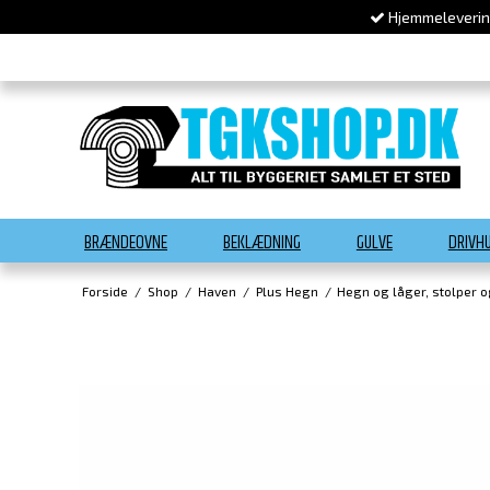
Hjemmelevering
BRÆNDEOVNE
BEKLÆDNING
GULVE
DRIVH
Forside
/
Shop
/
Haven
/
Plus Hegn
/
Hegn og låger, stolper 