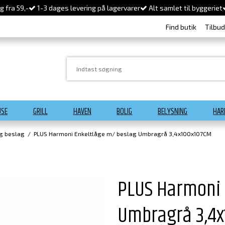
 fra 59,-
1-3 dages levering på lagervarer
Alt samlet til byggeriet
Find butik
Tilbu
USE
GRILL
HAVEN
BOLIG
BELYSNING
HAR
og beslag
/
PLUS Harmoni Enkeltlåge m/ beslag Umbragrå 3,4x100x107CM
PLUS Harmoni 
Umbragrå 3,4x