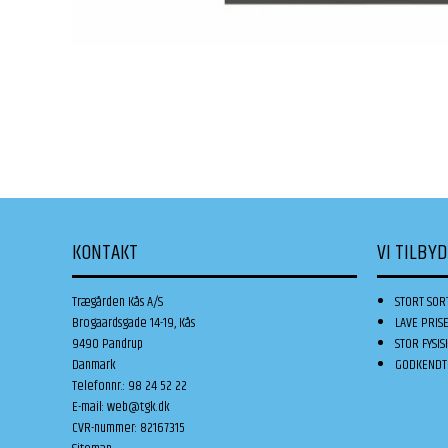
KONTAKT
VI TILBY
Trægården Kås A/S
STORT SOR
Brogaardsgade 14-19, Kås
LAVE PRIS
9490 Pandrup
STOR FYSIS
Danmark
GODKENDT 
Telefonnr.
:
98 24 52 22
E-mail
:
web@tgk.dk
CVR-nummer
:
82167315