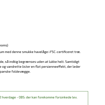
 moms)
erum med denne smukke havelåge i FSC-certificeret træ.
nde, så indkig begrænses uden at lukke helt. Samtidigt
 og vandrette lister en flot persienneeffekt, der leder
apanske foldevægge.
2 hverdage - OBS: der kan forekomme forsinkede lev.