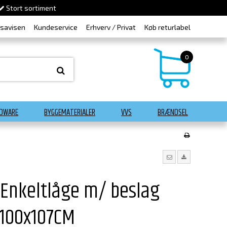
Stort sortiment
dsavisen
Kundeservice
Erhverv / Privat
Køb returlabel
0
DWARE
BYGGEMATERIALER
VVS
BRÆNDSEL
Enkeltlåge m/ beslag
100x107CM