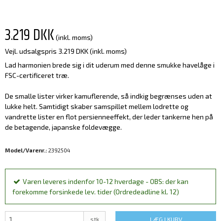
3.219 DKK
(inkl. moms)
Vejl. udsalgspris 3.219 DKK
(inkl. moms)
Lad harmonien brede sig i dit uderum med denne smukke havelåge i
FSC-certificeret træ.
De smalle lister virker kamuflerende, så indkig begrænses uden at
lukke helt. Samtidigt skaber samspillet mellem lodrette og
vandrette lister en flot persienneeffekt, der leder tankerne hen på
de betagende, japanske foldevægge.
Model/Varenr.:
2392504
Varen leveres indenfor 10-12 hverdage - OBS: der kan
forekomme forsinkede lev. tider (Ordredeadline kl. 12)
stk
LÆG I KURV