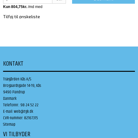
Tilføj til ønskeliste
KONTAKT
Trægården Kås A/S
Brogaardsgade 14-19, Kås
9490 Pandrup
Danmark
Telefonnr.
:
98 24 52 22
E-mail
:
web@tgk.dk
CVR-nummer
:
82167315
Sitemap
VI TILBYDER