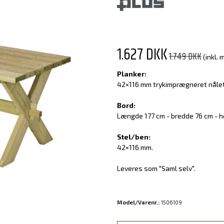
1.627 DKK
1.749 DKK
(inkl.
Planker:
42×116 mm trykimprægneret nåle
Bord:
Længde 177 cm - bredde 76 cm - h
Stel/ben:
42×116 mm.
Leveres som "Saml selv".
Model/Varenr.:
1506109