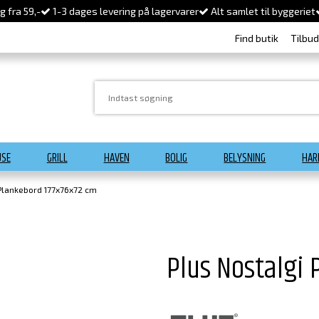
 fra 59,-
1-3 dages levering på lagervarer
Alt samlet til byggeriet
Find butik
Tilbu
USE
GRILL
HAVEN
BOLIG
BELYSNING
HAR
 Plankebord 177x76x72 cm
Plus Nostalgi 