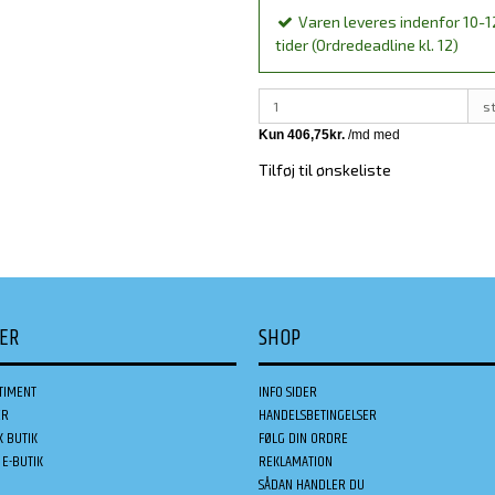
Varen leveres indenfor 10-1
tider (Ordredeadline kl. 12)
s
Tilføj til ønskeliste
DER
SHOP
TIMENT
INFO SIDER
ER
HANDELSBETINGELSER
K BUTIK
FØLG DIN ORDRE
E-BUTIK
REKLAMATION
SÅDAN HANDLER DU