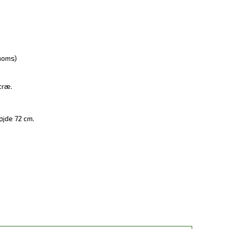
 moms)
træ.
øjde 72 cm.