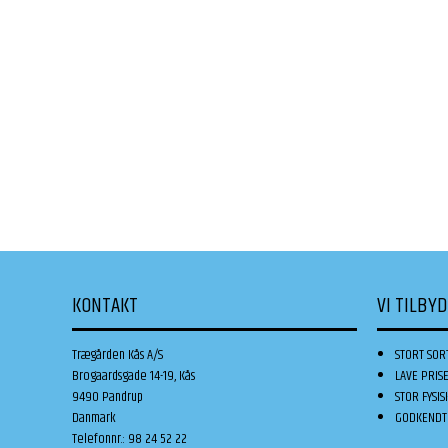
KONTAKT
VI TILBY
Trægården Kås A/S
STORT SOR
Brogaardsgade 14-19, Kås
LAVE PRIS
9490 Pandrup
STOR FYSIS
Danmark
GODKENDT 
Telefonnr.
:
98 24 52 22