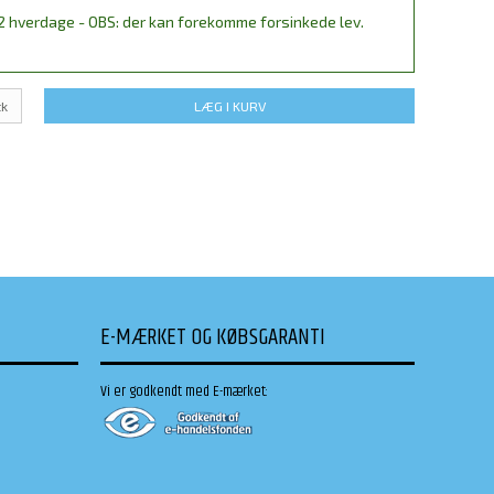
2 hverdage - OBS: der kan forekomme forsinkede lev.
tk
LÆG I KURV
E-MÆRKET OG KØBSGARANTI
Vi er godkendt med E-mærket: