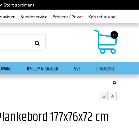
Stort sortiment
dsavisen
Kundeservice
Erhverv / Privat
Køb returlabel
0
DWARE
BYGGEMATERIALER
VVS
BRÆNDSEL
Plankebord 177x76x72 cm