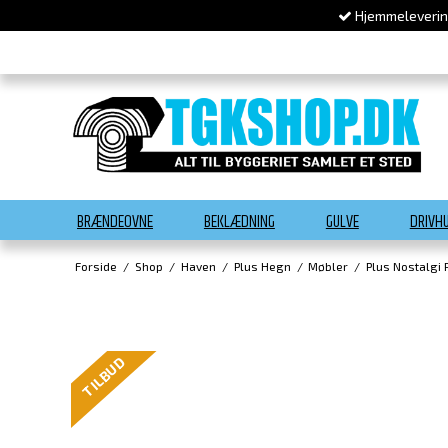
Hjemmelevering
BRÆNDEOVNE
BEKLÆDNING
GULVE
DRIVH
Forside
/
Shop
/
Haven
/
Plus Hegn
/
Møbler
/
Plus Nostalgi
TILBUD