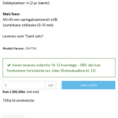
Siddepladser: 4 (2 pr. bænk).
Stel/ben:
45×45 mm varmgalvaniseret stål.
Justérbare stillesko (0-15 mm).
Leveres som "Saml selv".
Model/Varenr.:
1947745
Varen leveres indenfor 10-12 hverdage - OBS: der kan
forekomme forsinkede lev. tider (Ordredeadline kl. 12)
stk
LÆG I KURV
Tilføj til ønskeliste