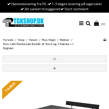
Hjemmelevering fra 59,-
1-3 dages levering på lagervarer
Alt samlet til byggeriet
Stort sortiment
(0)
Forside
/
Shop
/
Haven
/
Plus Hegn
/
Møbler
/
Plus Cafe Plankesæt Består af: Bord og 2 Bænke + 1
Ryglæn
TILBUD