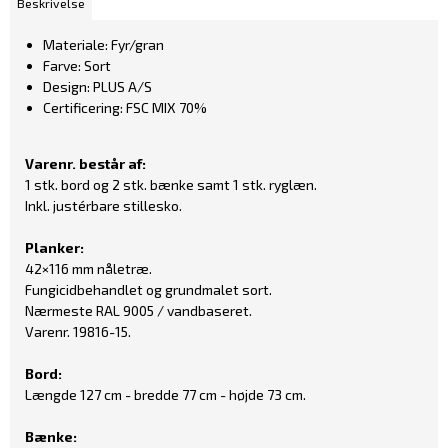
Beskrivelse
Materiale: Fyr/gran
Farve: Sort
Design: PLUS A/S
Certificering: FSC MIX 70%
Varenr. består af:
​1 stk. bord og 2 stk. bænke samt 1 stk. ryglæn.
Inkl. justérbare stillesko.
Planker:
42×116 mm nåletræ.
Fungicidbehandlet
og grundmalet sort.
Nærmeste RAL 9005 / vandbaseret.
Varenr.
19816-15
.
Bord:
Længde 127 cm - bredde 77 cm - højde 73 cm.
Bænke: