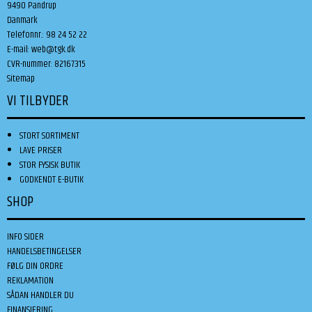
9490 Pandrup
Danmark
Telefonnr.
:
98 24 52 22
E-mail
:
web@tgk.dk
CVR-nummer
:
82167315
Sitemap
VI TILBYDER
STORT SORTIMENT
LAVE PRISER
STOR FYSISK BUTIK
GODKENDT E-BUTIK
SHOP
INFO SIDER
HANDELSBETINGELSER
FØLG DIN ORDRE
REKLAMATION
SÅDAN HANDLER DU
FINANSIERING