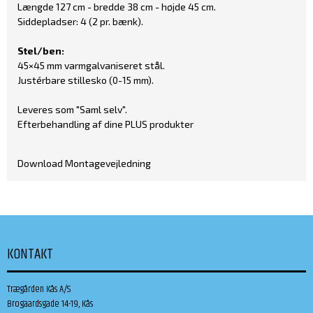
Længde 127 cm - bredde 38 cm - højde 45 cm.
Siddepladser: 4 (2 pr. bænk).
Stel/ben:
45×45 mm
varmgalvaniseret stål
.
Justérbare stillesko (0-15 mm).
Leveres som "Saml selv".
Efterbehandling af dine PLUS produkter
Download Montagevejledning
KONTAKT
Trægården Kås A/S
Brogaardsgade 14-19, Kås