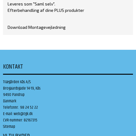
Leveres som "Saml selv".
Efterbehandling af dine PLUS produkter
Download Montagevejledning
KONTAKT
Trægården Kås A/S
Brogaardsgade 14-19, Kås
9490 Pandrup
Danmark
Telefonnr.
:
98 24 52 22
E-mail
:
web@tgk.dk
CVR-nummer
:
82167315
Sitemap