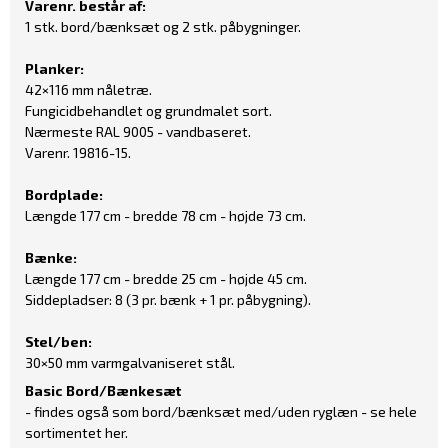
Varenr. består af:
1 stk. bord/bænksæt og 2 stk. påbygninger.
Planker:
42×116 mm nåletræ.
Fungicidbehandlet
og grundmalet sort.
Nærmeste RAL 9005 - vandbaseret.
Varenr.
19816-15
.
Bordplade:
Længde 177 cm - bredde 78 cm - højde 73 cm.
Bænke:
Længde 177 cm - bredde 25 cm - højde 45 cm.
Siddepladser: 8 (3 pr. bænk + 1 pr. påbygning).
Stel/ben:
30×50 mm
varmgalvaniseret stål
.
Basic Bord/Bænkesæt
- findes også som bord/bænksæt med/uden ryglæn - se hele
sortimentet
her
.