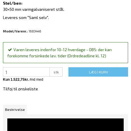
Stel/ben:
30×50 mm varmgalvaniseret stål.
Leveres som "Saml selv".
Model/Varenr.:
1683446
Varen leveres indenfor 10-12 hverdage - OBS: der kan
forekomme forsinkede lev. tider (Ordredeadline kl. 12)
stk
LÆG I KURV
Tilføj til ønskeliste
Beskrivelse