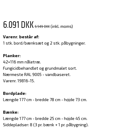
6.091 DKK
6.549 DKK
(inkl. moms)
Varenr. består af:
1 stk. bord/bænksæt og 2 stk. påbygninger.
Planker:
42×116 mm nåletræ.
Fungicidbehandlet og grundmalet sort.
Nærmeste RAL 9005 - vandbaseret.
Varenr. 19816-15.
Bordplade:
Længde 177 cm - bredde 78 cm - højde 73 cm.
Bænke:
Længde 177 cm - bredde 25 cm - højde 45 cm.
Siddepladser: 8 (3 pr. bænk + 1 pr. påbygning).