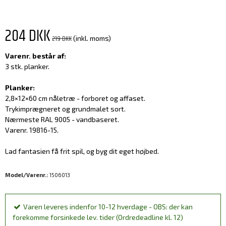
204 DKK
219 DKK
(inkl. moms)
Varenr. består af:
3 stk. planker.
Planker:
2,8×12×60 cm nåletræ - forboret og affaset.
Trykimprægneret og grundmalet sort.
Nærmeste RAL 9005 - vandbaseret.
Varenr. 19816-15.
Lad fantasien få frit spil, og byg dit eget højbed.
Model/Varenr.:
1506013
Varen leveres indenfor 10-12 hverdage - OBS: der kan
forekomme forsinkede lev. tider (Ordredeadline kl. 12)