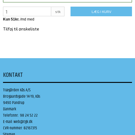
stk
LÆG I KURV
Tilføj til ønskeliste
KONTAKT
Trægården Kås A/S
Brogaardsgade 14-19, Kås
9490 Pandrup
Danmark
Telefonnr.
:
98 24 52 22
E-mail
:
web@tgk.dk
CVR-nummer
:
82167315
Sitemap