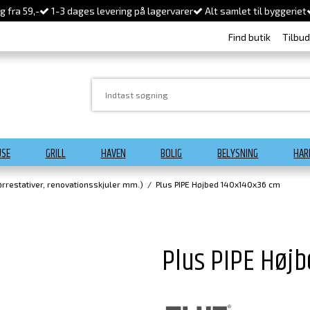
 fra 59,-
1-3 dages levering på lagervarer
Alt samlet til byggeriet
Find butik
Tilbu
USE
GRILL
HAVEN
BOLIG
BELYSNING
HAR
rrestativer, renovationsskjuler mm.)
/
Plus PIPE Højbed 140x140x36 cm
Plus PIPE Høj