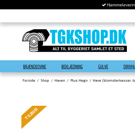
Hjemmelevering
BRÆNDEOVNE
BEKLÆDNING
GULVE
DRIVH
Forside
/
Shop
/
Haven
/
Plus Hegn
/
Have (blomsterkasser, tø
TILBUD