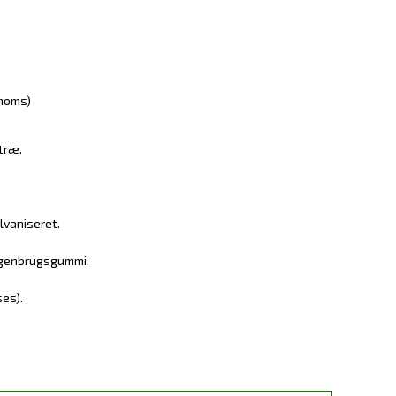
 moms)
træ.
lvaniseret.
 genbrugsgummi.
ses).