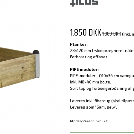
1.850 DKK
1.989 DKK
(inkl.
Planker:
28×120 mm trykimprægneret nåle
Forboret og affaset.
PIPE moduler:
PIPE-moduler - Ø10×36 cm varmga
Inkl. M8×40 mm bolte.
Sort top og forlængerbøsning af
Leveres inkl. fiberdug (skal tilpas
Leveres som "Saml selv".
Model/Varenr.:
1460771