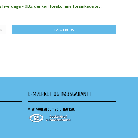
2 hverdage - OBS: der kan forekomme forsinkede lev.
tk
LÆG I KURV
E-MÆRKET OG KØBSGARANTI
Vi er godkendt med E-mærket: