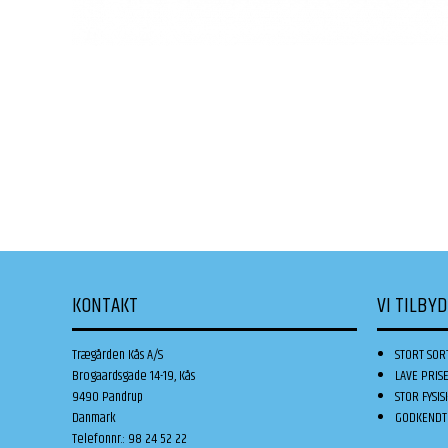
KONTAKT
VI TILBY
Trægården Kås A/S
STORT SOR
Brogaardsgade 14-19, Kås
LAVE PRIS
9490 Pandrup
STOR FYSIS
Danmark
GODKENDT 
Telefonnr.
:
98 24 52 22