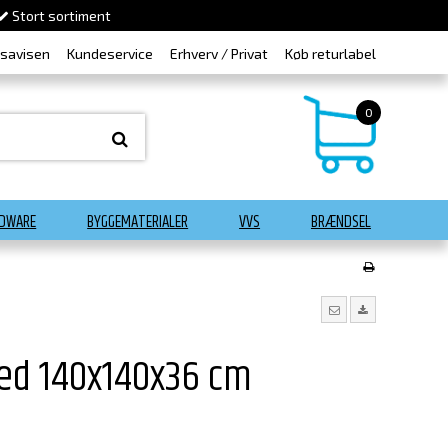
Stort sortiment
dsavisen
Kundeservice
Erhverv / Privat
Køb returlabel
0
DWARE
BYGGEMATERIALER
VVS
BRÆNDSEL
bed 140x140x36 cm