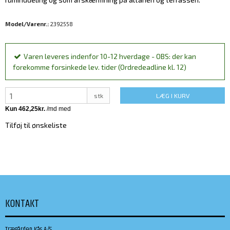
Model/Varenr.:
2392558
Varen leveres indenfor 10-12 hverdage - OBS: der kan
forekomme forsinkede lev. tider (Ordredeadline kl. 12)
stk
LÆG I KURV
Tilføj til ønskeliste
KONTAKT
Trægården Kås A/S