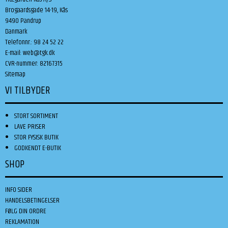
Brogaardsgade 14-19, Kås
9490 Pandrup
Danmark
Telefonnr.
:
98 24 52 22
E-mail
:
web@tgk.dk
CVR-nummer
:
82167315
Sitemap
VI TILBYDER
STORT SORTIMENT
LAVE PRISER
STOR FYSISK BUTIK
GODKENDT E-BUTIK
SHOP
INFO SIDER
HANDELSBETINGELSER
FØLG DIN ORDRE
REKLAMATION