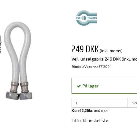
249 DKK
(inkl. moms)
Vejl. udsalgspris 249 DKK
(inkl. m
Model/Varenr.:
5712004
På lager
Sæ
Tilføj til ønskeliste