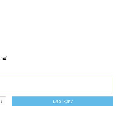
oms)
t
LÆG I KURV