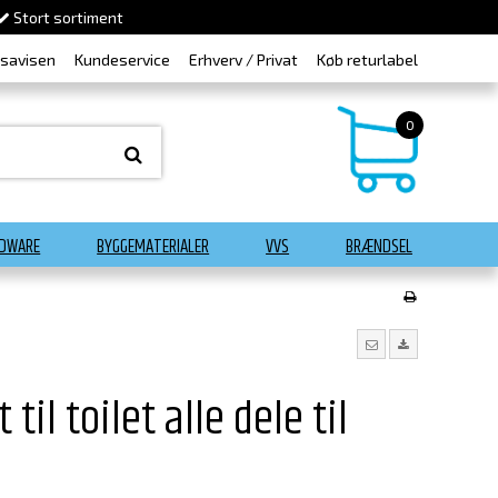
Stort sortiment
dsavisen
Kundeservice
Erhverv / Privat
Køb returlabel
0
DWARE
BYGGEMATERIALER
VVS
BRÆNDSEL
il toilet alle dele til