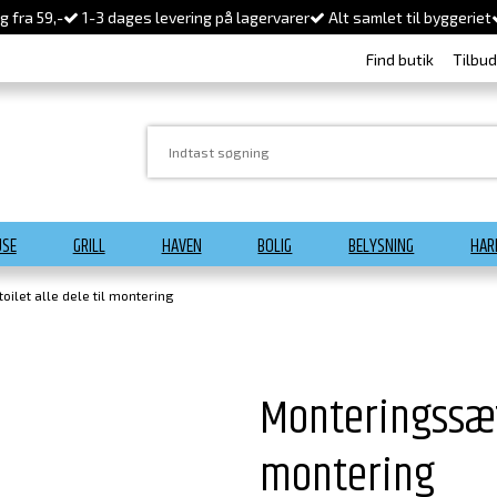
 fra 59,-
1-3 dages levering på lagervarer
Alt samlet til byggeriet
Find butik
Tilbu
USE
GRILL
HAVEN
BOLIG
BELYSNING
HAR
oilet alle dele til montering
Monteringssæt t
montering