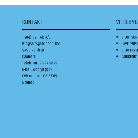
KONTAKT
VI TILBY
Trægården Kås A/S
STORT SOR
Brogaardsgade 14-19, Kås
LAVE PRIS
9490 Pandrup
STOR FYSIS
Danmark
GODKENDT 
Telefonnr.
:
98 24 52 22
E-mail
:
web@tgk.dk
CVR-nummer
:
82167315
Sitemap