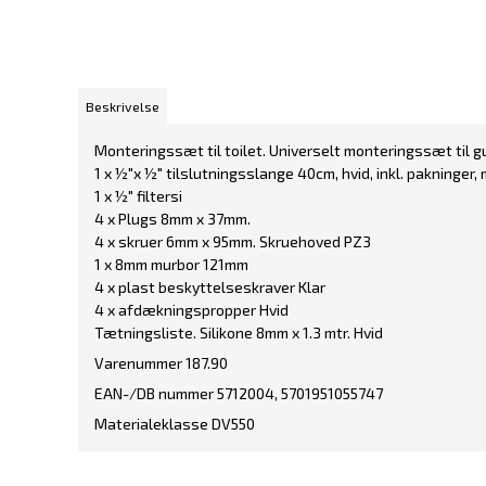
Beskrivelse
Monteringssæt til toilet. Universelt monteringssæt til gu
1 x ½"x ½" tilslutningsslange 40cm, hvid, inkl. pakninger,
1 x ½" filtersi
4 x Plugs 8mm x 37mm.
4 x skruer 6mm x 95mm. Skruehoved PZ3
1 x 8mm murbor 121mm
4 x plast beskyttelseskraver Klar
4 x afdækningspropper Hvid
Tætningsliste. Silikone 8mm x 1.3 mtr. Hvid
Varenummer 187.90
EAN-/DB nummer 5712004, 5701951055747
Materialeklasse DV550