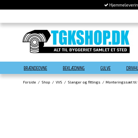
Hjemmelevering
BRÆNDEOVNE
BEKLÆDNING
GULVE
DRIVH
Forside
/
Shop
/
VVS
/
Slanger og fittings
/
Monteringssæt til t