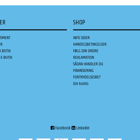
DER
SHOP
TIMENT
INFO SIDER
ER
HANDELSBETINGELSER
K BUTIK
FØLG DIN ORDRE
E-BUTIK
REKLAMATION
SÅDAN HANDLER DU
FINANSIERING
FORTRYDELSESRET
Din konto
Facebook
Linkedin