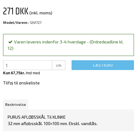
271 DKK
(inkl. moms)
Model/Varenr.:
1241727
Varen leveres indenfor 3-4 hverdage - (Ordredeadline kl.
12)
stk
LÆG I KURV
Tilføj til ønskeliste
Beskrivelse
PURUS AFLØBSSKÅL Til KLINKE
32 mm afløbsskål. 100×100 mm. Ekskl. vandlås.