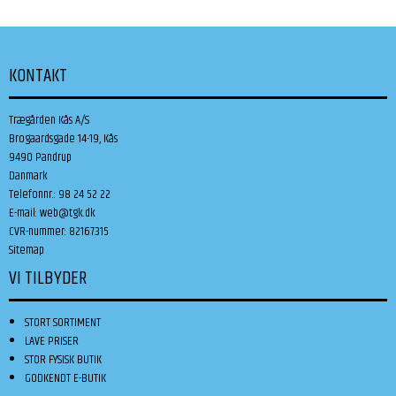
KONTAKT
Trægården Kås A/S
Brogaardsgade 14-19, Kås
9490 Pandrup
Danmark
Telefonnr.
:
98 24 52 22
E-mail
:
web@tgk.dk
CVR-nummer
:
82167315
Sitemap
VI TILBYDER
STORT SORTIMENT
LAVE PRISER
STOR FYSISK BUTIK
GODKENDT E-BUTIK