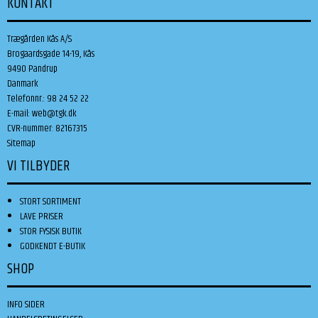
KONTAKT
Trægården Kås A/S
Brogaardsgade 14-19, Kås
9490 Pandrup
Danmark
Telefonnr.
:
98 24 52 22
E-mail
:
web@tgk.dk
CVR-nummer
:
82167315
Sitemap
VI TILBYDER
STORT SORTIMENT
LAVE PRISER
STOR FYSISK BUTIK
GODKENDT E-BUTIK
SHOP
INFO SIDER