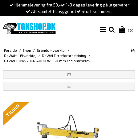
Hjemmelevering fra 59,-
1-3 dages levering på lagervarer
Alt samlet til byggeriet
Stort sortiment
(0)
Forside
/
Shop
/
Brands - værktøj
/
DeWalt - Elværktøj
/
DeWALT træforarbejdning
/
DeWALT DW729KN 4000 W 350 mm radialarmsav
TILBUD