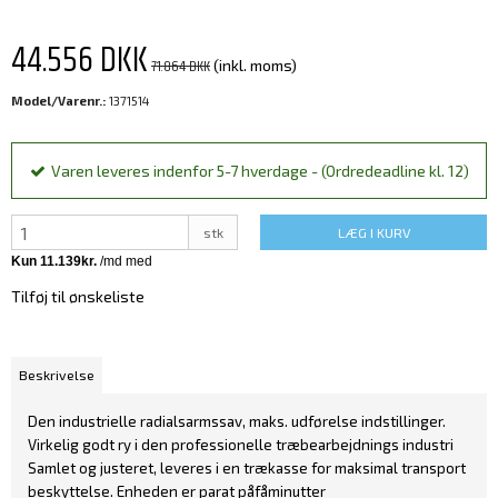
44.556 DKK
71.864 DKK
(inkl. moms)
Model/Varenr.:
1371514
Varen leveres indenfor 5-7 hverdage - (Ordredeadline kl. 12)
stk
LÆG I KURV
Tilføj til ønskeliste
Beskrivelse
Den industrielle radialsarmssav, maks. udførelse indstillinger.
Virkelig godt ry i den professionelle træbearbejdnings industri
Samlet og justeret, leveres i en trækasse for maksimal transport
beskyttelse. Enheden er parat påfåminutter