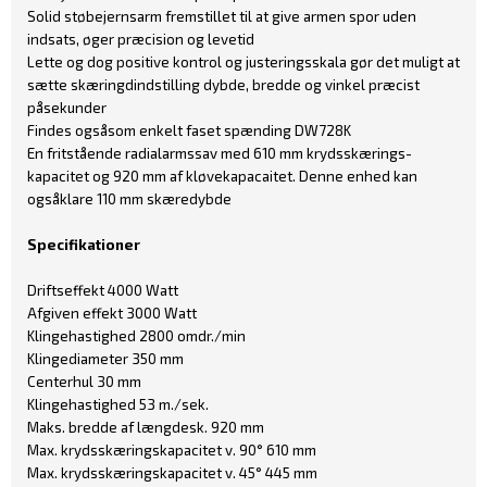
Solid støbejernsarm fremstillet til at give armen spor uden
indsats, øger præcision og levetid
Lette og dog positive kontrol og justeringsskala gør det muligt at
sætte skæringdindstilling dybde, bredde og vinkel præcist
påsekunder
Findes ogsåsom enkelt faset spænding DW728K
En fritstående radialarmssav med 610 mm krydsskærings-
kapacitet og 920 mm af kløvekapacaitet. Denne enhed kan
ogsåklare 110 mm skæredybde
Specifikationer
Driftseffekt 4000 Watt
Afgiven effekt 3000 Watt
Klingehastighed 2800 omdr./min
Klingediameter 350 mm
Centerhul 30 mm
Klingehastighed 53 m./sek.
Maks. bredde af længdesk. 920 mm
Max. krydsskæringskapacitet v. 90° 610 mm
Max. krydsskæringskapacitet v. 45° 445 mm