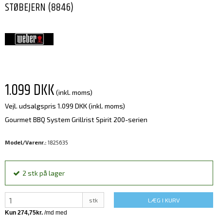
STØBEJERN (8846)
1.099 DKK
(inkl. moms)
Vejl. udsalgspris 1.099 DKK
(inkl. moms)
Gourmet BBQ System Grillrist Spirit 200-serien
Model/Varenr.:
1825635
2
stk
på lager
stk
LÆG I KURV