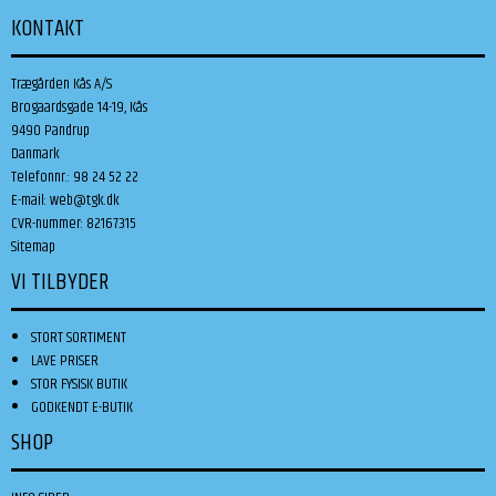
KONTAKT
Trægården Kås A/S
Brogaardsgade 14-19, Kås
9490 Pandrup
Danmark
Telefonnr.
:
98 24 52 22
E-mail
:
web@tgk.dk
CVR-nummer
:
82167315
Sitemap
VI TILBYDER
STORT SORTIMENT
LAVE PRISER
STOR FYSISK BUTIK
GODKENDT E-BUTIK
SHOP