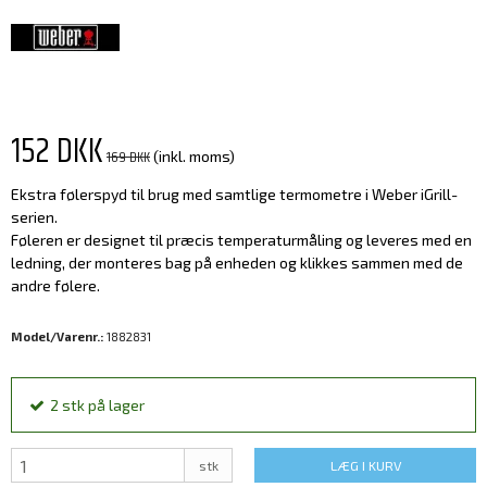
152 DKK
169 DKK
(inkl. moms)
Ekstra følerspyd til brug med samtlige termometre i Weber iGrill-
serien.
Føleren er designet til præcis temperaturmåling og leveres med en
ledning, der monteres bag på enheden og klikkes sammen med de
andre følere.
Model/Varenr.:
1882831
2
stk
på lager
stk
LÆG I KURV