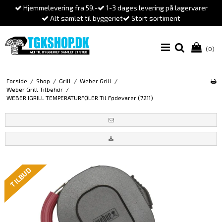
Hjemmelevering fra 59,-
1-3 dages levering på lagervarer
Alt samlet til byggeriet
Stort sortiment
(0)
Forside
/
Shop
/
Grill
/
Weber Grill
/
Weber Grill Tilbehør
/
WEBER IGRILL TEMPERATURFØLER Til Fødevarer (7211)
TILBUD