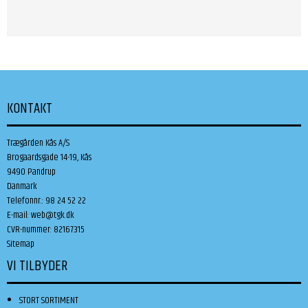
KONTAKT
Trægården Kås A/S
Brogaardsgade 14-19, Kås
9490 Pandrup
Danmark
Telefonnr.
:
98 24 52 22
E-mail
:
web@tgk.dk
CVR-nummer
:
82167315
Sitemap
VI TILBYDER
STORT SORTIMENT