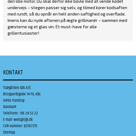
den lille motor. Du skal derfor ikke bøvle med at vende kødet
undervejs – stegen passer sig selv, og tilmed kører kødsaften
med rundt, så du opnår en helt anden saftighed og overflade.
Imens kan du nyde aftenen på ægte grillmanér – sammen med
gæsterne og et glas vin. Et must-have for alle
grillentusiaster!
KONTAKT
Trægården Kås A/S
Brogaardsgade 14-19, Kås
9490 Pandrup
Danmark
Telefonnr.
:
98 24 52 22
E-mail
:
web@tgk.dk
CVR-nummer
:
82167315
Sitemap