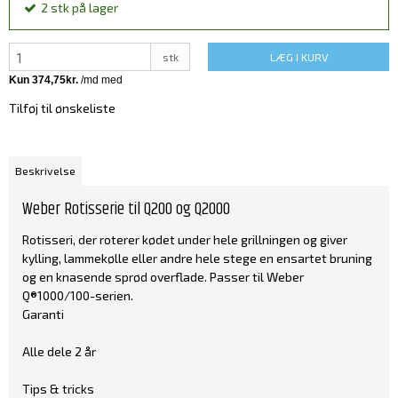
2
stk
på lager
stk
LÆG I KURV
Tilføj til ønskeliste
Beskrivelse
Weber Rotisserie til Q200 og Q2000
Rotisseri, der roterer kødet under hele grillningen og giver
kylling, lammekølle eller andre hele stege en ensartet bruning
og en knasende sprød overflade. Passer til Weber
Q®1000/100-serien.
Garanti
Alle dele 2 år
Tips & tricks