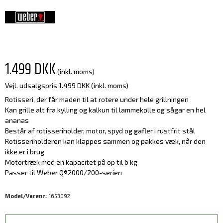
1.499 DKK
(inkl. moms)
Vejl. udsalgspris 1.499 DKK
(inkl. moms)
Rotisseri, der får maden til at rotere under hele grillningen
Kan grille alt fra kylling og kalkun til lammekølle og sågar en hel
ananas
Består af rotisseriholder, motor, spyd og gafler i rustfrit stål
Rotisseriholderen kan klappes sammen og pakkes væk, når den
ikke er i brug
Motortræk med en kapacitet på op til 6 kg
Passer til Weber Q®2000/200-serien
Model/Varenr.:
1653092