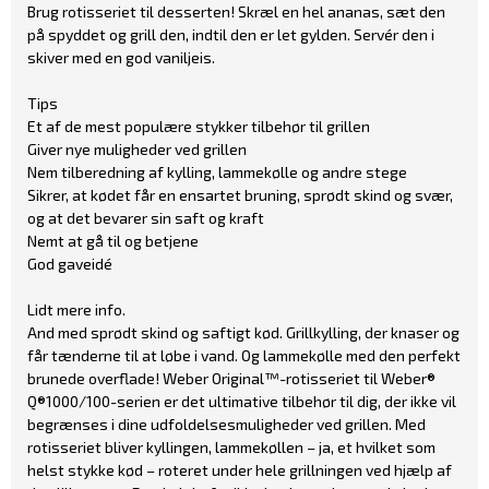
Brug rotisseriet til desserten! Skræl en hel ananas, sæt den
på spyddet og grill den, indtil den er let gylden. Servér den i
skiver med en god vaniljeis.
Tips
Et af de mest populære stykker tilbehør til grillen
Giver nye muligheder ved grillen
Nem tilberedning af kylling, lammekølle og andre stege
Sikrer, at kødet får en ensartet bruning, sprødt skind og svær,
og at det bevarer sin saft og kraft
Nemt at gå til og betjene
God gaveidé
Lidt mere info.
And med sprødt skind og saftigt kød. Grillkylling, der knaser og
får tænderne til at løbe i vand. Og lammekølle med den perfekt
brunede overflade! Weber Original™-rotisseriet til Weber®
Q®1000/100-serien er det ultimative tilbehør til dig, der ikke vil
begrænses i dine udfoldelsesmuligheder ved grillen. Med
rotisseriet bliver kyllingen, lammekøllen – ja, et hvilket som
helst stykke kød – roteret under hele grillningen ved hjælp af