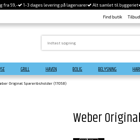
 fra 59,-
1-3 dages levering på lagervarer
Alt samlet til byggeriet
Find butik
Tilbu
USE
GRILL
HAVEN
BOLIG
BELYSNING
HAR
eber Original Spareribsholder (17058)
Weber Original