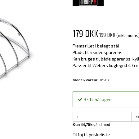
179 DKK
199 DKK
(inkl. moms
Fremstillet i belagt stål
Plads til 5 sider spareribs
Kan bruges til både spareribs, kyll
Passer til Webers kuglegrill 47 
Model/Varenr.:
1658715
3
stk
på lager
s
Tilføj til ønskeliste