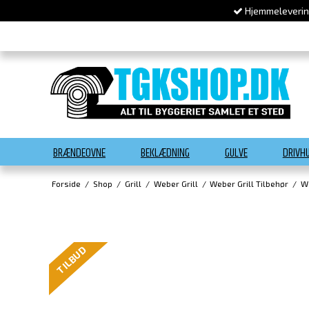
Hjemmelevering
BRÆNDEOVNE
BEKLÆDNING
GULVE
DRIVH
Forside
/
Shop
/
Grill
/
Weber Grill
/
Weber Grill Tilbehør
/
W
TILBUD