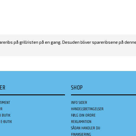
pareribs på grillristen på en gang. Desuden bliver spareribsene på denn
DER
SHOP
TIMENT
INFO SIDER
ER
HANDELSBETINGELSER
K BUTIK
FØLG DIN ORDRE
E-BUTIK
REKLAMATION
SÅDAN HANDLER DU
FINANSIERING