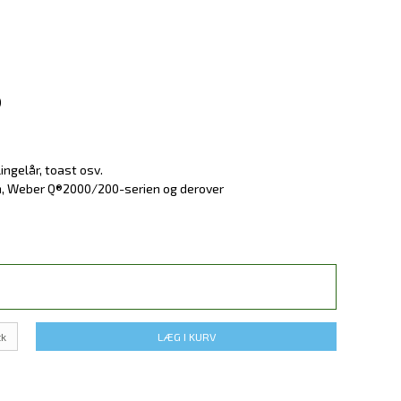
)
ingelår, toast osv.
cm, Weber Q®2000/200-serien og derover
tk
LÆG I KURV