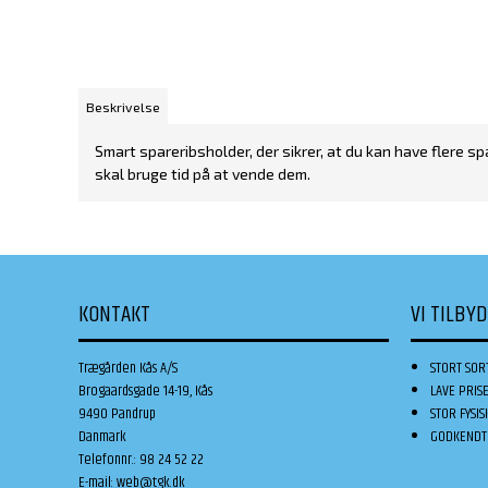
Beskrivelse
Smart spareribsholder, der sikrer, at du kan have flere s
skal bruge tid på at vende dem.
KONTAKT
VI TILBY
Trægården Kås A/S
STORT SOR
Brogaardsgade 14-19, Kås
LAVE PRIS
9490 Pandrup
STOR FYSIS
Danmark
GODKENDT 
Telefonnr.
:
98 24 52 22
E-mail
:
web@tgk.dk