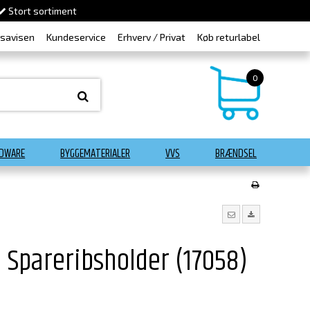
Stort sortiment
dsavisen
Kundeservice
Erhverv / Privat
Køb returlabel
0
DWARE
BYGGEMATERIALER
VVS
BRÆNDSEL
 Spareribsholder (17058)