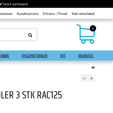
Stort sortiment
dsavisen
Kundeservice
Erhverv / Privat
Køb returlabel
0
DWARE
BYGGEMATERIALER
VVS
BRÆNDSEL
LER 3 STK RAC125