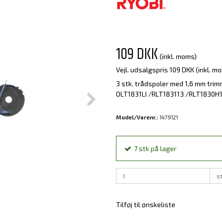
109 DKK
(inkl. moms)
Vejl. udsalgspris 109 DKK
(inkl. m
3 stk. trådspoler med 1,6 mm trimm
OLT1831LI /RLT183113 /RLT1830H1
Model/Varenr.:
1479121
7
stk
på lager
s
Tilføj til ønskeliste