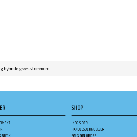
og hybride græsstrimmere
DER
SHOP
TIMENT
INFO SIDER
ER
HANDELSBETINGELSER
K BUTIK
FØLG DIN ORDRE