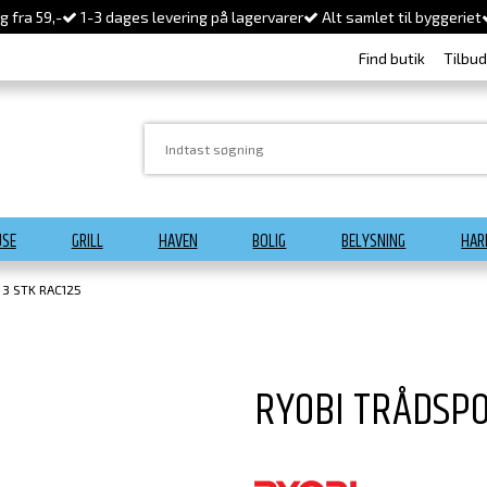
 fra 59,-
1-3 dages levering på lagervarer
Alt samlet til byggeriet
Find butik
Tilbu
USE
GRILL
HAVEN
BOLIG
BELYSNING
HAR
3 STK RAC125
RYOBI TRÅDSPO