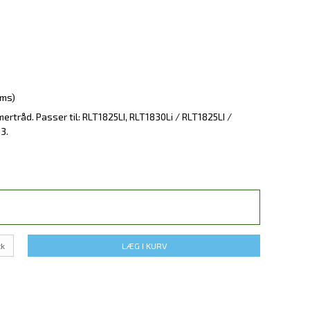
oms)
ertråd. Passer til: RLT1825LI, RLT1830Li / RLT1825LI /
3.
tk
LÆG I KURV