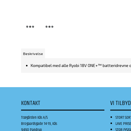
Beskrivelse
Kompatibel med alle Ryobi 18V ONE+™ batteridrevne 
KONTAKT
VI TILBY
Trægården Kås A/S
STORT SOR
Brogaardsgade 14-19, Kås
LAVE PRIS
9490 Pandrup
STOR FYSIS