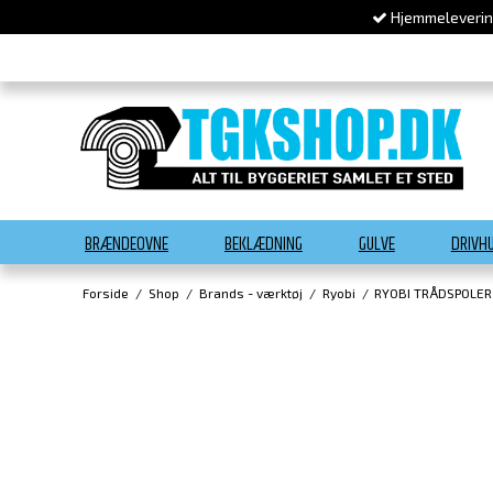
Hjemmelevering
BRÆNDEOVNE
BEKLÆDNING
GULVE
DRIVH
Forside
/
Shop
/
Brands - værktøj
/
Ryobi
/
RYOBI TRÅDSPOLER 