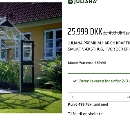
25.999 DKK
32.499 DKK
(i
JULIANA PREMIUM HAR EN KRAFTI
SMUKT VÆKSTHUS, HVOR DER ER P
Model/Varenr.:
1582496
Varen leveres indenfor 2-3 u
s
Tilføj til ønskeliste