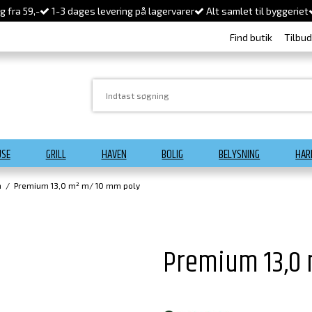
 fra 59,-
1-3 dages levering på lagervarer
Alt samlet til byggeriet
Find butik
Tilbu
USE
GRILL
HAVEN
BOLIG
BELYSNING
HAR
m
/
Premium 13,0 m² m/ 10 mm poly
Premium 13,0 