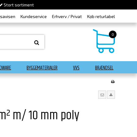
Stort sortiment
dsavisen
Kundeservice
Erhverv / Privat
Køb returlabel
0
DWARE
BYGGEMATERIALER
VVS
BRÆNDSEL
m² m/ 10 mm poly