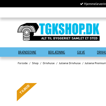
Hjemmelevering
BRÆNDEOVNE
BEKLÆDNING
GULVE
DRIVH
Forside
/
Shop
/
Drivhuse
/
Juliana Drivhuse
/
Juliana Premiu
TILBUD