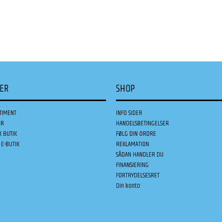
DER
SHOP
TIMENT
INFO SIDER
ER
HANDELSBETINGELSER
K BUTIK
FØLG DIN ORDRE
E-BUTIK
REKLAMATION
SÅDAN HANDLER DU
FINANSIERING
FORTRYDELSESRET
Din konto