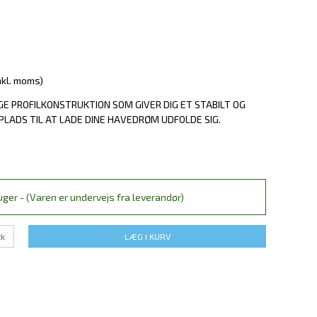
nkl. moms)
GE PROFILKONSTRUKTION SOM GIVER DIG ET STABILT OG
LADS TIL AT LADE DINE HAVEDRØM UDFOLDE SIG.
ger - (Varen er undervejs fra leverandør)
tk
LÆG I KURV