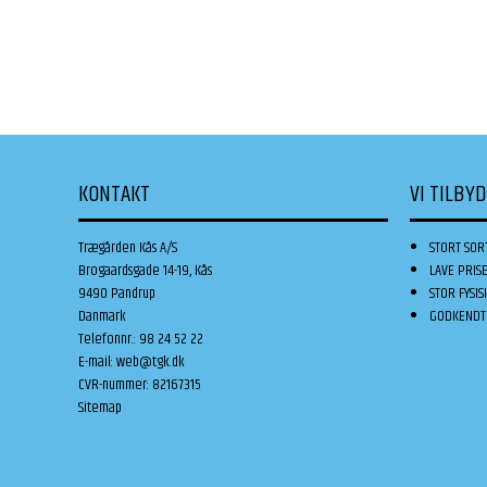
KONTAKT
VI TILBY
Trægården Kås A/S
STORT SOR
Brogaardsgade 14-19, Kås
LAVE PRIS
9490 Pandrup
STOR FYSIS
Danmark
GODKENDT 
Telefonnr.
:
98 24 52 22
E-mail
:
web@tgk.dk
CVR-nummer
:
82167315
Sitemap