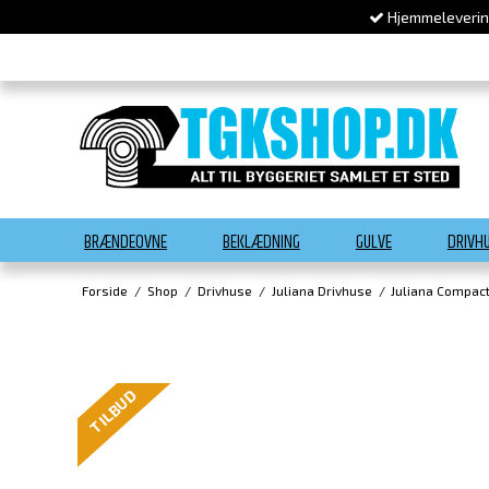
Hjemmelevering
BRÆNDEOVNE
BEKLÆDNING
GULVE
DRIVH
Forside
/
Shop
/
Drivhuse
/
Juliana Drivhuse
/
Juliana Compac
TILBUD