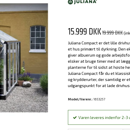
15.999 DKK
19.999 DKK
(in
Juliana Compact er det lille drivhus
et hus primært til dyrkning. Den 
giver albuerum og gode arbejdsfor
elsker at bruge timer med at lægg
planterne for til sidst at høste h
Juliana Compact får du et klassisk
og krydderurter, der samtidig er e
udgangspunkt for at lade drivhu
Model/Varenr.:
1653257
Varen leveres indenfor 2-3 u