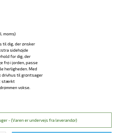
kl. moms)
 til dig, der ønsker
ekstra sidehøjde
hold for dig, der
e frø i jorden, passe
ele herligheden. Med
 drivhus til grøntsager
t stærkt
sdrømmen vokse.
ger - (Varen er undervejs fra leverandør)