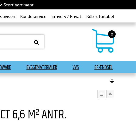
Stort sortiment
dsavisen
Kundeservice
Erhverv / Privat
Køb returlabel
0
DWARE
BYGGEMATERIALER
VVS
BRÆNDSEL
CT 6,6 M² ANTR.