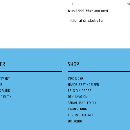
s
Tilføj til ønskeliste
DER
SHOP
TIMENT
INFO SIDER
ER
HANDELSBETINGELSER
K BUTIK
FØLG DIN ORDRE
E-BUTIK
REKLAMATION
SÅDAN HANDLER DU
FINANSIERING
FORTRYDELSESRET
Din konto