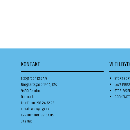
KONTAKT
VI TILBY
Trægården Kås A/S
STORT SOR
Brogaardsgade 14-19, Kås
LAVE PRIS
9490 Pandrup
STOR FYSIS
Danmark
GODKENDT 
Telefonnr.
:
98 24 52 22
E-mail
:
web@tgk.dk
CVR-nummer
:
82167315
Sitemap