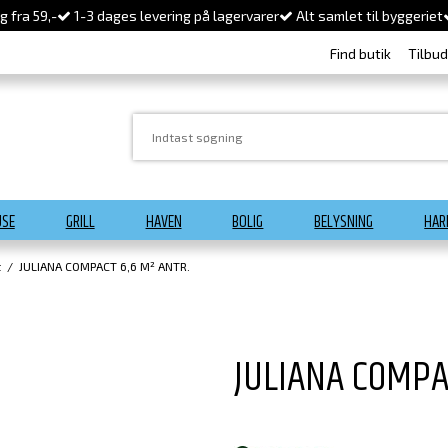
 fra 59,-
1-3 dages levering på lagervarer
Alt samlet til byggeriet
Find butik
Tilbu
USE
GRILL
HAVEN
BOLIG
BELYSNING
HAR
t
/
JULIANA COMPACT 6,6 M² ANTR.
JULIANA COMPA