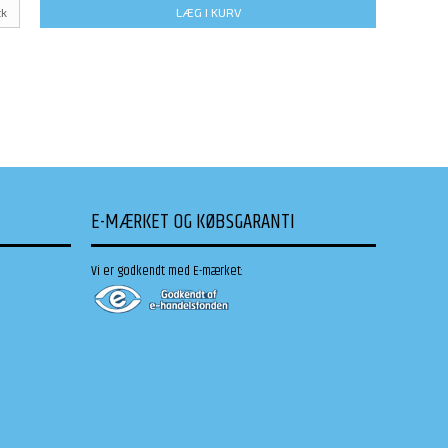
tk
LÆG I KURV
E-MÆRKET OG KØBSGARANTI
Vi er godkendt med E-mærket: