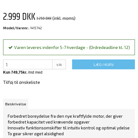
2.999 DKK
3.250 DKK
(inkl. moms)
Model/Varenr.:
1415742
Varen leveres indenfor 5-7 hverdage - (Ordredeadline kl. 12)
stk
LÆG I KURV
Tilføj til ønskeliste
Beskrivelse
Forbedret boreydelse fra den nye kraftfylde motor, der giver
forbedret kapacitet ved krævende opgaver
Innovativ funktionsomskifter til intuitiv kontrol og optimal ydelse
To gear sikrer øget alsidighed