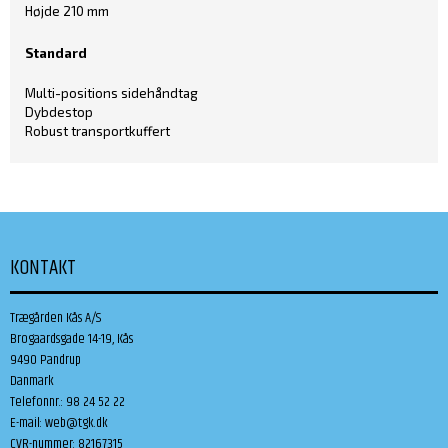
Højde 210 mm
Standard
Multi-positions sidehåndtag
Dybdestop
Robust transportkuffert
KONTAKT
Trægården Kås A/S
Brogaardsgade 14-19, Kås
9490 Pandrup
Danmark
Telefonnr.
:
98 24 52 22
E-mail
:
web@tgk.dk
CVR-nummer
:
82167315