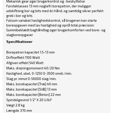
Mekanisk gear øger brugerkontrol og -beskyttelse
Førsteklasses 13 mm nøglefri borepatron, der muliggør
udskiftning bor og bits med én hånd, og samtidig sikrer perfekt
greb i bor og bits
Følsom variabel hastighedskontrol, så brugeren kan starte
boreopgaven med lav hastighed og opnå total præcision
Gummibeklædt baghåndtag øger brugerkomforten ved bore- og
slagboreopgaver
Specifikationer
Borepatron kapacitet 1.5-13 mm
Driftseffekt 1100 Watt
Afgiven effekt 540 Watt
Maks. drejningsmoment 40/20 Nm
Hastighed, ubel. 0-1250 0-3500 omdr./min.
Slag pr. minut 0-56000 slag/min.
Maks. borekapacitet [Træ] 40 mm
Maks. borekapacitet [Stål] 13 mm
Maks. borekapacitet [Beton] 22 mm
Spindelgevind 1/2" X 20 U.N.F
Vægt 2.8 kg
Længde 370 mm