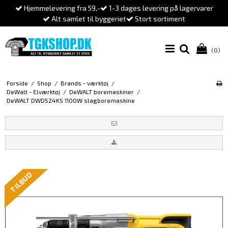
Hjemmelevering fra 59,-
1-3 dages levering på lagervarer
Alt samlet til byggeriet
Stort sortiment
(0)
Forside
/
Shop
/
Brands - værktøj
/
DeWalt - Elværktøj
/
DeWALT boremaskiner
/
DeWALT DWD524KS 1100W slagboremaskine
TILBUD