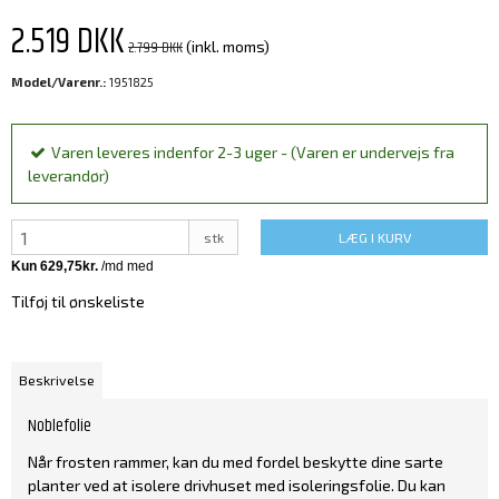
2.519 DKK
2.799 DKK
(inkl. moms)
Model/Varenr.:
1951825
Varen leveres indenfor 2-3 uger - (Varen er undervejs fra
leverandør)
stk
LÆG I KURV
Tilføj til ønskeliste
Beskrivelse
Noblefolie
Når frosten rammer, kan du med fordel beskytte dine sarte
planter ved at isolere drivhuset med isoleringsfolie. Du kan