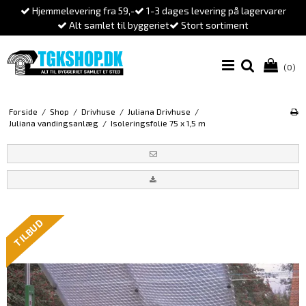
Hjemmelevering fra 59,-
1-3 dages levering på lagervarer
Alt samlet til byggeriet
Stort sortiment
(0)
Forside
/
Shop
/
Drivhuse
/
Juliana Drivhuse
/
Juliana vandingsanlæg
/
Isoleringsfolie 75 x 1,5 m
TILBUD