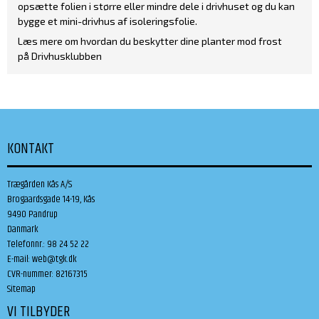
opsætte folien i større eller mindre dele i drivhuset og du kan
bygge et mini-drivhus af isoleringsfolie.
Læs mere om hvordan du beskytter dine planter mod frost
på
Drivhusklubben
KONTAKT
Trægården Kås A/S
Brogaardsgade 14-19, Kås
9490 Pandrup
Danmark
Telefonnr.
:
98 24 52 22
E-mail
:
web@tgk.dk
CVR-nummer
:
82167315
Sitemap
VI TILBYDER