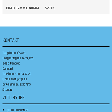
BIM B:32MM L:40MM 5-STK
KONTAKT
Trægården Kås A/S
Brogaardsgade 14-19, Kås
9490 Pandrup
Danmark
Telefonnr.
:
98 24 52 22
E-mail
:
web@tgk.dk
CVR-nummer
:
82167315
Sitemap
VI TILBYDER
STORT SORTIMENT