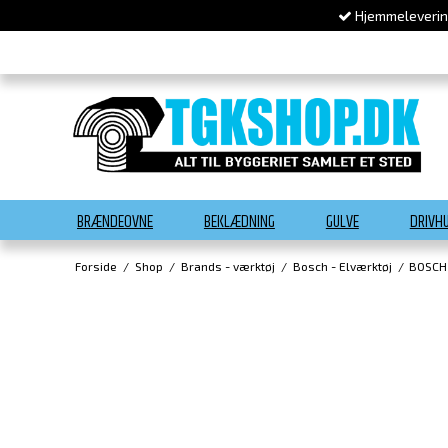
Hjemmelevering
BRÆNDEOVNE
BEKLÆDNING
GULVE
DRIVH
Forside
/
Shop
/
Brands - værktøj
/
Bosch - Elværktøj
/
BOSCH