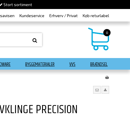
Stort sortiment
dsavisen
Kundeservice
Erhverv / Privat
Køb returlabel
0
DWARE
BYGGEMATERIALER
VVS
BRÆNDSEL
VKLINGE PRECISION