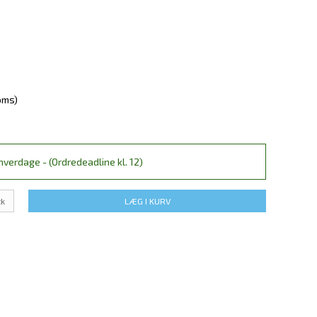
oms)
verdage - (Ordredeadline kl. 12)
tk
LÆG I KURV