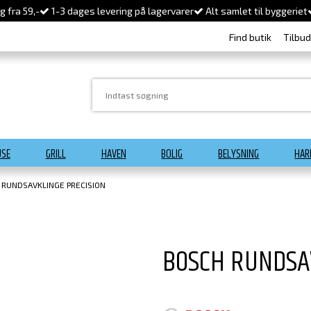
 fra 59,-
1-3 dages levering på lagervarer
Alt samlet til byggeriet
Find butik
Tilbu
USE
GRILL
HAVEN
BOLIG
BELYSNING
HAR
 RUNDSAVKLINGE PRECISION
BOSCH RUNDSA