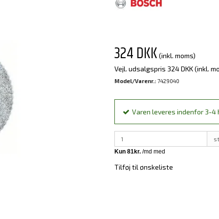
324 DKK
(inkl. moms)
Vejl. udsalgspris 324 DKK
(inkl. m
Model/Varenr.:
7429040
Varen leveres indenfor 3-4 h
s
Tilføj til ønskeliste