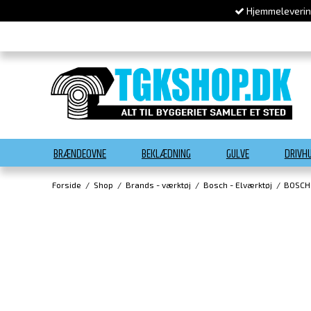
Hjemmelevering
BRÆNDEOVNE
BEKLÆDNING
GULVE
DRIVH
Forside
/
Shop
/
Brands - værktøj
/
Bosch - Elværktøj
/
BOSCH