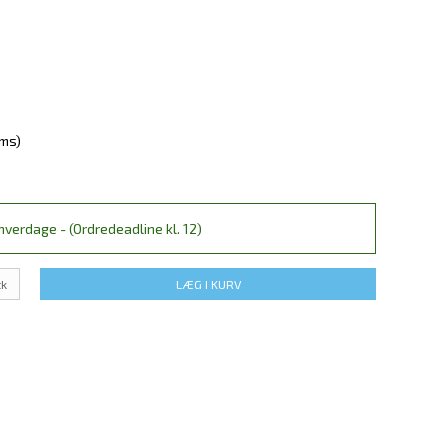
oms)
verdage - (Ordredeadline kl. 12)
tk
LÆG I KURV