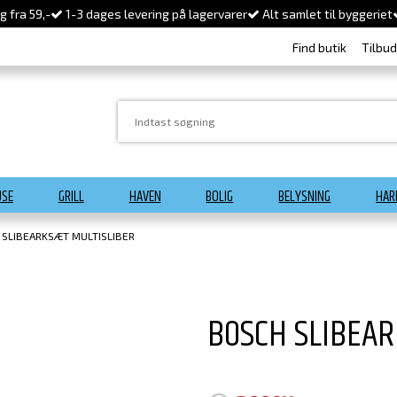
 fra 59,-
1-3 dages levering på lagervarer
Alt samlet til byggeriet
Find butik
Tilbu
USE
GRILL
HAVEN
BOLIG
BELYSNING
HAR
 SLIBEARKSÆT MULTISLIBER
BOSCH SLIBEA