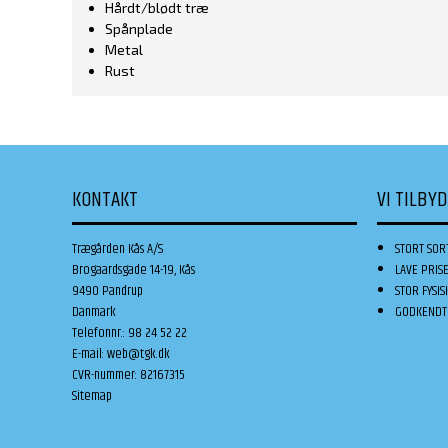
Hårdt/blødt træ
Spånplade
Metal
Rust
KONTAKT
VI TILBY
Trægården Kås A/S
STORT SOR
Brogaardsgade 14-19, Kås
LAVE PRIS
9490 Pandrup
STOR FYSIS
Danmark
GODKENDT 
Telefonnr.
:
98 24 52 22
E-mail
:
web@tgk.dk
CVR-nummer
:
82167315
Sitemap