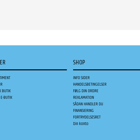
DER
SHOP
TIMENT
INFO SIDER
ER
HANDELSBETINGELSER
K BUTIK
FØLG DIN ORDRE
E-BUTIK
REKLAMATION
SÅDAN HANDLER DU
FINANSIERING
FORTRYDELSESRET
Din konto