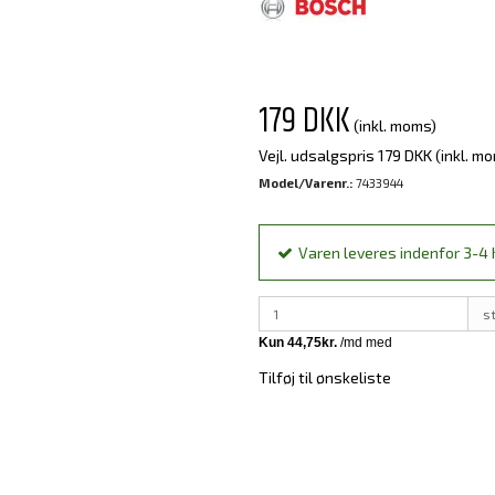
179 DKK
(inkl. moms)
Vejl. udsalgspris 179 DKK
(inkl. m
Model/Varenr.:
7433944
Varen leveres indenfor 3-4 h
s
Tilføj til ønskeliste