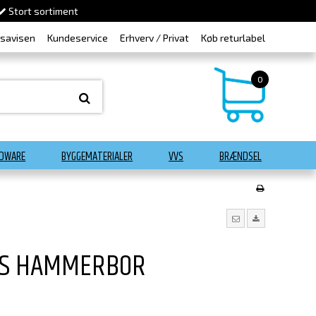
Stort sortiment
dsavisen
Kundeservice
Erhverv / Privat
Køb returlabel
0
DWARE
BYGGEMATERIALER
VVS
BRÆNDSEL
US HAMMERBOR