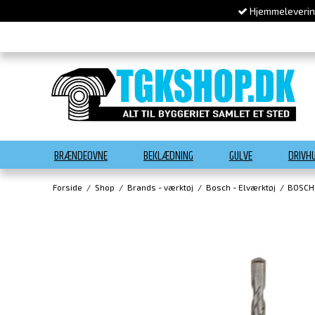
Hjemmelevering
BRÆNDEOVNE
BEKLÆDNING
GULVE
DRIVH
Forside
/
Shop
/
Brands - værktøj
/
Bosch - Elværktøj
/
BOSCH