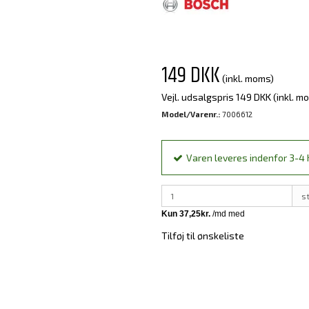
149 DKK
(inkl. moms)
Vejl. udsalgspris 149 DKK
(inkl. m
Model/Varenr.:
7006612
Varen leveres indenfor 3-4 h
s
Tilføj til ønskeliste