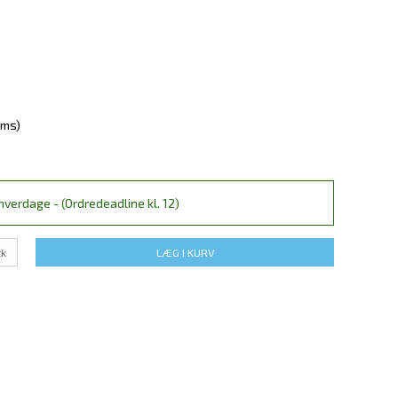
oms)
verdage - (Ordredeadline kl. 12)
tk
LÆG I KURV