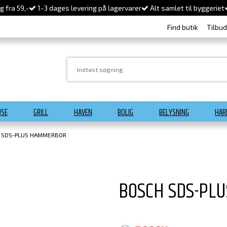
 fra 59,-
1-3 dages levering på lagervarer
Alt samlet til byggeriet
Find butik
Tilbu
USE
GRILL
HAVEN
BOLIG
BELYSNING
HAR
 SDS-PLUS HAMMERBOR
BOSCH SDS-PL