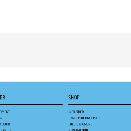
DER
SHOP
TIMENT
INFO SIDER
ER
HANDELSBETINGELSER
K BUTIK
FØLG DIN ORDRE
E-BUTIK
REKLAMATION