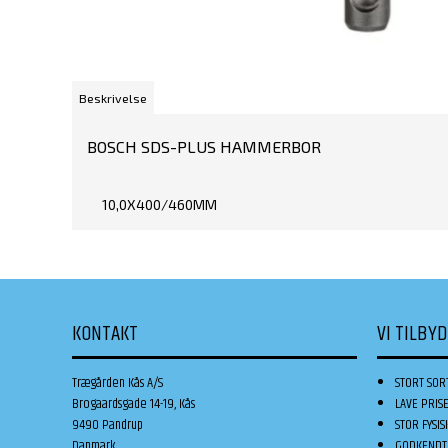
Beskrivelse
BOSCH SDS-PLUS HAMMERBOR
10,0X400/460MM
KONTAKT
VI TILBY
Trægården Kås A/S
STORT SOR
Brogaardsgade 14-19, Kås
LAVE PRIS
9490 Pandrup
STOR FYSIS
Danmark
GODKENDT 